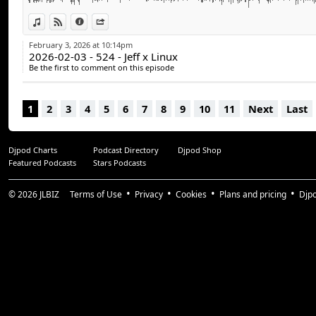
Stéphane Goulet (@pinponey)
Guillaume Duplain (@gyom999)
View in iTunes
View on Djpod
Information
Share
Jeff Dion (@JF_dion)
February 3, 2026 at 10:14pm
2026-02-03 - 524 - Jeff x Linux
Suivez-nous :
Be the first to comment on this episode
arcadequebec.com
facebook.com/arcadequebec
1
2
3
4
5
6
7
8
9
10
11
Next
Last
x : @arcadeqc
twitch.tv/arcadeqc
patreon : Arcade Québec
Djpod Charts
Podcast Directory
Djpod Shop
Featured Podcasts
Stars Podcasts
Merci !!!!!!
© 2026
JLBIZ
Terms of Use
Privacy
Cookies
Plans and pricing
Djp
#arcadeqc #arcadequebec