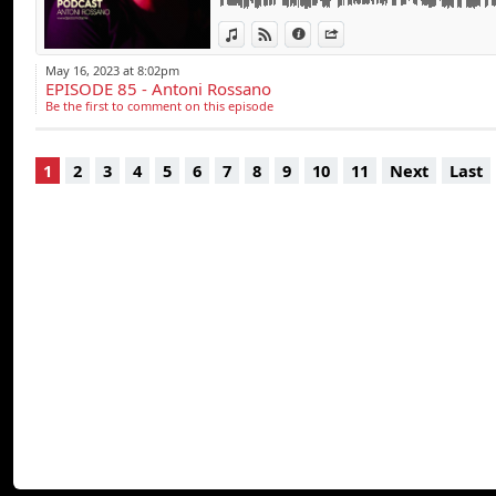
Chaque mois, il in
surtout…Montez le son !
platines du bar L’Au
View in iTunes
View on Djpod
Information
Share
-------------------------------------
MUSICOLORS GROOVY RADIO
Une programmation
May 16, 2023 at 8:02pm
www.musicolor-radio.com
EPISODE 85 - Antoni Rossano
rythme des univers 
MY HOUSE by ROSSANO
Be the first to comment on this episode
Parmi les premiers
Alban, Lionel Gal
1
2
3
4
5
6
7
8
9
10
11
Next
Last
Nataly K, Solto, N