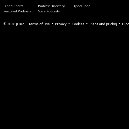
Djpod Charts
Podcast Directory
Djpod Shop
Featured Podcasts
Stars Podcasts
© 2026
JLBIZ
Terms of Use
Privacy
Cookies
Plans and pricing
Djp