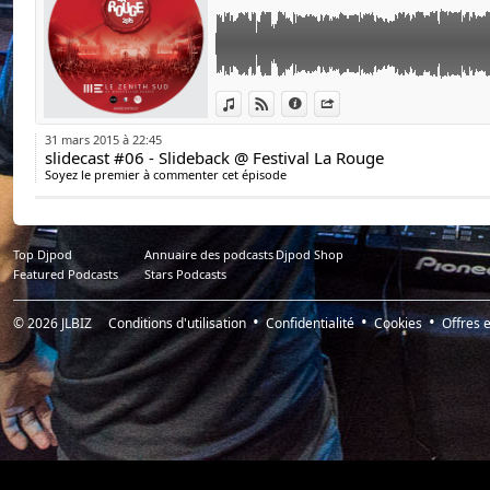
07. Slideback & Philippe B - Feel Good
08. Luca Debonaire - Pumpin It Up
09. Stardust - Music Sounds Better With Y
10. Slideback & Philippe B - Do it
11. Sean Finn - Show Me Love (Slideback Re
Voir dans iTunes
Voir sur Djpod
Données
Partager
12. Don Diablo, Ed Sheeran - Don't (Don Di
13. Disclosure - you & me (ID Remix)
31 mars 2015 à 22:45
14. Slideback - Jannah
slidecast #06 - Slideback @ Festival La Rouge
15. The Chainsmokers feat. sirenXX - KANYE
Soyez le premier à commenter cet épisode
16. Funkerman vs Fatboy Slim - Praise Tune 
17. Matisse & Sadko vs Ellie Goulding - Sigu
18. Slideback, Crazibiza - Hustlin (Slidebac
Top Djpod
Annuaire des podcasts
Djpod Shop
Featured Podcasts
Stars Podcasts
© 2026
JLBIZ
Conditions d'utilisation
Confidentialité
Cookies
Offres e