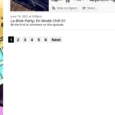
l'Art de l'Open Fo
Culture Musicale, 
View on Djpod
Share
produire des Soirée
June 19, 2021 at 9:00pm
La Blok Party; En Mode Chill 01
Be the first to comment on this episode
Alors Pourquoi Cet A
1
2
3
4
5
6
Next