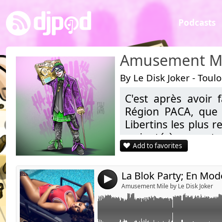
Podcasts
Amusement Mi
By Le Disk Joker - Toul
C'est après avoir 
Link:
Région PACA, que 
Widget:
Libertins les plus 
a ajouté à ses cart
Share:
Add to favorites
Send by emai
Post:
Profitant de toute
parties de Grands N
La Blok Party; En Mode
4
Abdel, Dario RNY o
Amusement Mile by Le Disk Joker
DJ, Remixeur, spéci