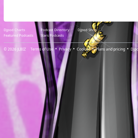
Djpod Charts
Podcast Directory
Djpod Shop
Featured Podcasts
Stars Podcasts
© 2026
JLBIZ
Terms of Use
Privacy
Cookies
Plans and pricing
Djp