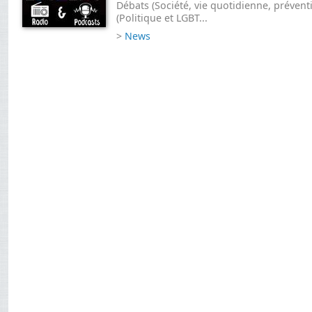
Débats (Société, vie quotidienne, prévent
(Politique et LGBT...
>
News