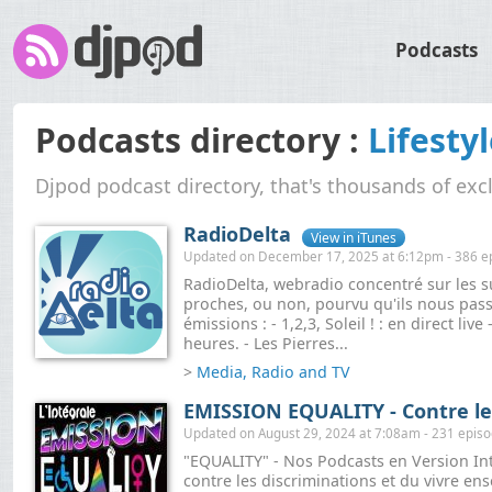
Podcasts
Podcasts directory :
Lifesty
Djpod podcast directory, that's thousands of exc
RadioDelta
View in iTunes
Updated on December 17, 2025 at 6:12pm - 386 e
RadioDelta, webradio concentré sur les 
proches, ou non, pourvu qu'ils nous pas
émissions : - 1,2,3, Soleil ! : en direct li
heures. - Les Pierres...
>
Media, Radio and TV
EMISSION EQUALITY - Contre les
Updated on August 29, 2024 at 7:08am - 231 epis
"EQUALITY" - Nos Podcasts en Version In
contre les discriminations et du vivre ens