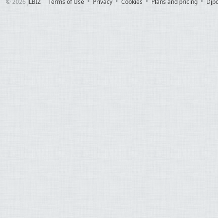
© 2026
JLBIZ
Terms of Use
Privacy
Cookies
Plans and pricing
Djp