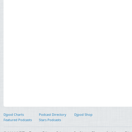
Djpod Charts
Podcast Directory
Djpod Shop
Featured Podcasts
Stars Podcasts