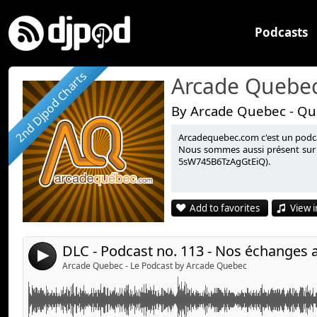
Podcasts
2nd Djpod Charts
Arcade Quebec
By Arcade Quebec - Qu
Arcadequebec.com c'est un podcast
On pratique notre accent de Montréal, Stéphane a le b
Link:
Nous sommes aussi présent sur 
5sW745B6TzAgGtEiQ).
on parle de testicules...
Widget:
Share:
Suivez-nous :
Add to favorites
View i
arcadequebec.com
Send by email
Post:
facebook.com/arcadequebec
twitter : @arcadeqc
4
twitch.tv/arcadeqc
Arcade Quebec - Le Podcast by Arcade Quebec
Merci!