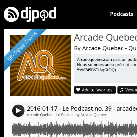
Podcasts
5th Djpod Charts
Arcade Quebec
By Arcade Quebec - Qu
Arcadequebec.com c'est un podcast
Cette semaine, l'annonce des Mercredis Twitch, des n
Link:
Nous sommes aussi présent sur 
5sW745B6TzAgGtEiQ).
changer les contrôles de certains jeux.
Widget:
Share:
Informations complémentaires :
Add to favorites
View i
Notre passage à l'émission Les geeks contre-attaquent 
Send by email
Post:
16 janvier. :
http://www.ckrl.qc.ca/index.php/emissions
attaquent
2016-01-17 - Le Podcast no. 39 - arcad
4
Arcade Quebec - Le Podcast by Arcade Quebec
Omikron : Le jeu où David Bowie apparaît est gratuit j
https://store.na.square-enix.com/product/281956/om
download