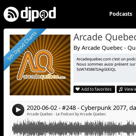
Podcasts
5th Djpod Charts
Arcade Quebec
By Arcade Quebec - Qu
Arcadequebec.com c'est un podcast
Cette semaine, est-ce que Cyberpunk 2077 est un jeu
Link:
Nous sommes aussi présent sur 
5sW745B6TzAgGtEiQ).
Widget:
Merci à Steeve Tremblay du Salon de Gaming de Mons
Share:
passage!
Add to favorites
View i
Send by email
Post:
Informations complémentaires :
Les Geeks-contre-attaquent - 400e épisode :
http://ww
2020-06-02 - #248 - Cyberpunk 2077, d
4
geeks-contre-attaquent/
Arcade Quebec - Le Podcast by Arcade Quebec
Le Salon de Gaming de Monsieur Smith :
https://www
Le Salon de Gaming de Monsieur Smith (Facebook) :
https://www.facebook.com/MonsieurSmithGaming/