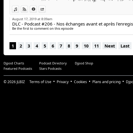
View in iTunes
View on Djpod
Information
Share
August 17, 2019 at 8:09am
DLC - Podcast #206 - Nos échanges avant et après l'enregi
Be the first to comment on this episode
1
2
3
4
5
6
7
8
9
10
11
Next
Last
Djpod Charts
Podcast Directory
Djpod Shop
Featured Podcasts
Stars Podcasts
© 2026
JLBIZ
Terms of Use
Privacy
Cookies
Plans and pricing
Djp