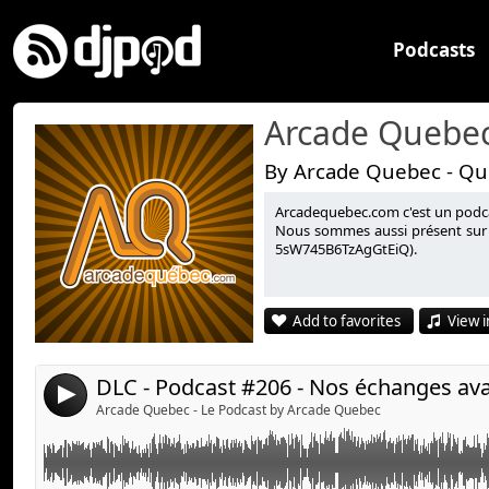
Podcasts
Arcade Quebec
By Arcade Quebec - Qu
Arcadequebec.com c'est un podcast
Quel est le premier album que vous avez acheté avec 
Link:
Nous sommes aussi présent sur 
5sW745B6TzAgGtEiQ).
Nos échanges avant et après l'enregistrement du pod
Widget:
Share:
Lien vidéo :
https://youtu.be/DXVLD-OvhLU
Add to favorites
View i
Send by email
Post:
Suivez-nous :
arcadequebec.com
4
facebook.com/arcadequebec
Arcade Quebec - Le Podcast by Arcade Quebec
twitter : @arcadeqc
twitch.tv/arcadeqc
Merci!