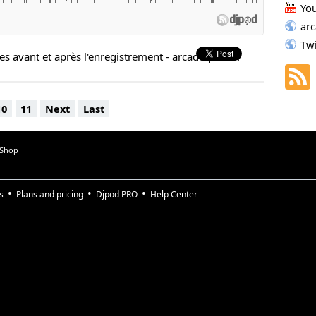
Yo
ar
Tw
es avant et après l'enregistrement - arcadeqc.com
10
11
Next
Last
 Shop
s
Plans and pricing
Djpod PRO
Help Center