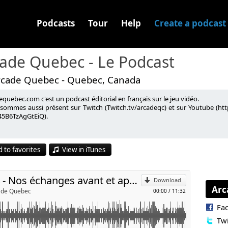
Podcasts
Tour
Help
Create a podcast
ade Quebec - Le Podcast
rcade Quebec - Quebec, Canada
quebec.com c'est un podcast éditorial en français sur le jeu vidéo.
nt du Podcast #164.
sommes aussi présent sur Twitch (Twitch.tv/arcadeqc) et sur Youtube (
5B6TzAgGtEiQ).
 ville de Terrebonne, on fait la promotion de l'événement La
p
 to favorites
View in iTunes
l
DLC - Podcast no. 164 - Nos échanges avant et après l'enregistrement - arcadeqc.com
Download
Arc
cade Quebec
00:00
/
11:32
Fa
Twi