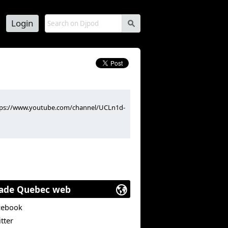
Login
s
https://www.youtube.com/channel/UCLn1d-
ade Quebec web
cebook
tter