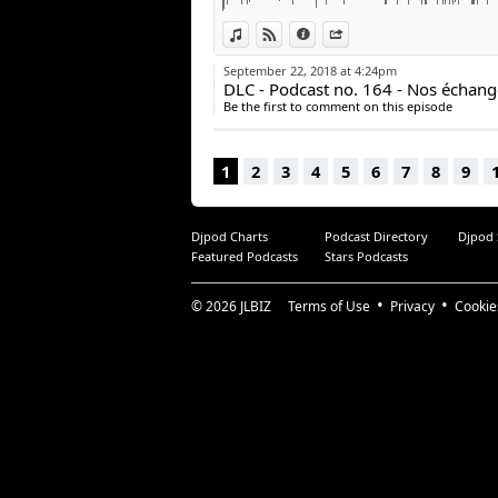
View in iTunes
View on Djpod
Information
Share
September 22, 2018 at 4:24pm
DLC - Podcast no. 164 - Nos échang
Be the first to comment on this episode
1
2
3
4
5
6
7
8
9
Djpod Charts
Podcast Directory
Djpod
Featured Podcasts
Stars Podcasts
© 2026
JLBIZ
Terms of Use
Privacy
Cookie