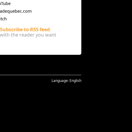
uTube
cadequebec.com
itch
Subscribe to RSS feed
with the reader you want
Language:
English