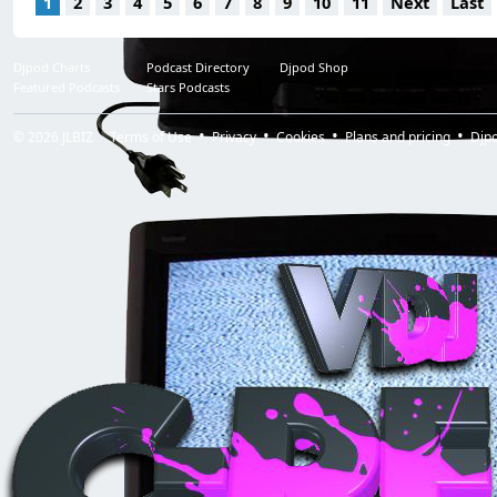
1
2
3
4
5
6
7
8
9
10
11
Next
Last
Djpod Charts
Podcast Directory
Djpod Shop
Featured Podcasts
Stars Podcasts
© 2026
JLBIZ
Terms of Use
Privacy
Cookies
Plans and pricing
Djp