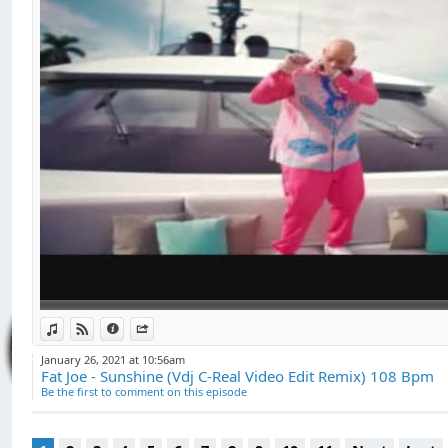
et inclusives. Je s
tempo, scratch, vid
session une aventur
dans la musique et l
chez C-REAL EVENTS,
aux arts urbains. M
transmission à tr
spécialisées, perm
de développer sa cr
j'anime l'émission
compétences en péd
expériences engagea
de mon expertise 
View in iTunes
View on Djpod
Information
Share
contribuant à faire
January 26, 2021 at 10:56am
Fat Joe - Sunshine (Vdj C-Real Video Edit Remix) 108 Bpm
Be the first to comment on this episode