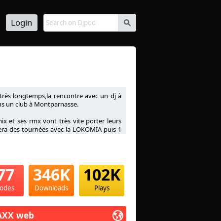
Login
s
 très longtemps,la rencontre avec un dj à
ans un club à Montparnasse.
ix et ses rmx vont très vite porter leurs
 fera des tournées avec la LOKOMIA puis 1
ous faire vibrer sur des sons et des rmx
a également mixé au Club 79 (Champs
nds (77),Le Gossip,Le Salspelpa (Dijon),Le
et Nicky Jam au zénith , Alonzo , Gradur ,
77
346K
102K
utres...
sodes
Downloads
Plays
AXX web