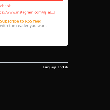
cebook
ps://www.instagram.com/dj_a[...]
Subscribe to RSS feed
with the reader you want
Language:
English