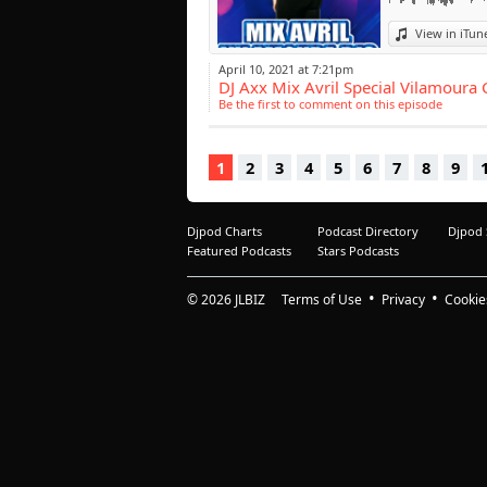
View in iTun
April 10, 2021 at 7:21pm
DJ Axx Mix Avril Special Vilamoura 
Be the first to comment on this episode
1
2
3
4
5
6
7
8
9
Djpod Charts
Podcast Directory
Djpod
Featured Podcasts
Stars Podcasts
© 2026
JLBIZ
Terms of Use
Privacy
Cookie