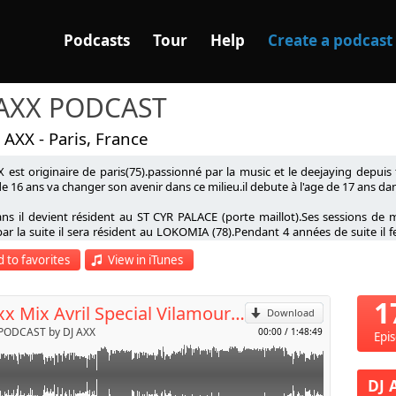
Podcasts
Tour
Help
Create a podcast
 AXX PODCAST
 AXX - Paris, France
X est originaire de paris(75).passionné par la music et le deejaying depuis
de 16 ans va changer son avenir dans ce milieu.il debute à l'age de 17 ans d
ans il devient résident au ST CYR PALACE (porte maillot).Ses sessions de m
p
spar la suite il sera résident au LOKOMIA (78).Pendant 4 années de suite il
ée avec RADIO LATINA parcourant les plus grands club du portugal pour v
 to favorites
View in iTunes
eaton -Hip Hop - Dancehall - Moombhaton - Afro -Clubbing ..Il 
Send by email
s),Lusoclub(91), Le Sete (95),Le Lusitano (95), Le Casting (77) , Le Diamo
o (Lyon), Le BigBen (Toulouse)Il fera également la 1 ère partie de Don Omar 
1
n pull up ,La Synesia , Sch , MHD, Naza , Keblack , Aya , Sean Paul et pleins d'a
DJ Axx Mix Avril Special Vilamoura Club 1
Download
 PODCAST by DJ AXX
00:00
/
1:48:49
Epi
DJ 