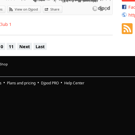
Fa
es
View on Djpod
Share
htt
Club 1
10
11
Next
Last
 Shop
s
Plans and pricing
Djpod PRO
Help Center