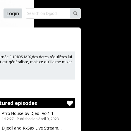
Login
s
ournée FURIOS MIX,des dates régulières lui
t est généraliste, mais ce qu'il aime mixer
tured episodes
Afro House by Djedi Vol1 1
1:12:27 - Published on April 9, 2023
D'Jedi and RxSax Live Stream...