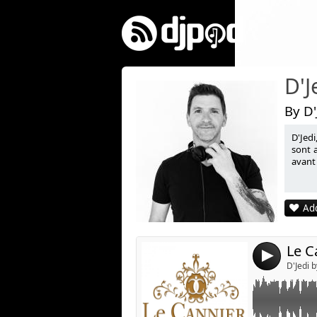
D'J
By D'
D'Jedi
Link:
sont a
avant 
Widget:
Share:
Add
Post:
Le C
4
D'Jedi b