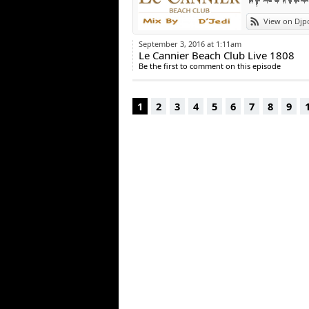
View on Djp
September 3, 2016 at 1:11am
Le Cannier Beach Club Live 1808
Be the first to comment on this episode
1
2
3
4
5
6
7
8
9