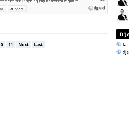
od
Share
D'J
fa
10
11
Next
Last
dje