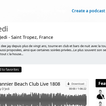
Podcasts
Tour
Help
Create a podcast
edi
Jedi - Saint Tropez, France
, dee jay depuis plus de vingt ans, tourne en club et bars de nuit avec la t
ussi proposées, ainsi que certaines soirées privées...Le plus souvent son se
tout c la house...
p
 to favorites
Send by email
Fea
annier Beach Club Live 1808
Download
y D'Jedi
00:00
/
1:06:22