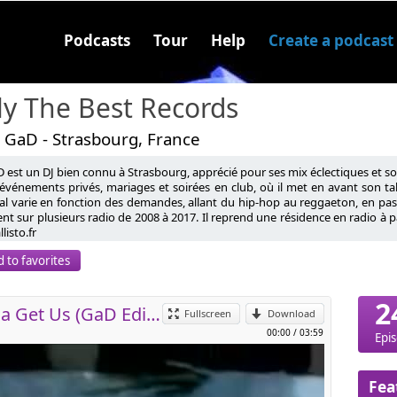
Podcasts
Tour
Help
Create a podcast
y The Best Records
 GaD - Strasbourg, France
 est un DJ bien connu à Strasbourg, apprécié pour ses mix éclectiques et so
’événements privés, mariages et soirées en club, où il met en avant son tal
l varie en fonction des demandes, allant du hip-hop au reggaeton, en passan
nt sur plusieurs radio de 2008 à 2017. Il reprend une résidence en radio à
p
listo.fr
 to favorites
l
2
HYPERKID - Not Gonna Get Us (GaD Edit Extended Mix 2025)
Fullscreen
Download
00:00
/
03:59
Epi
Fea