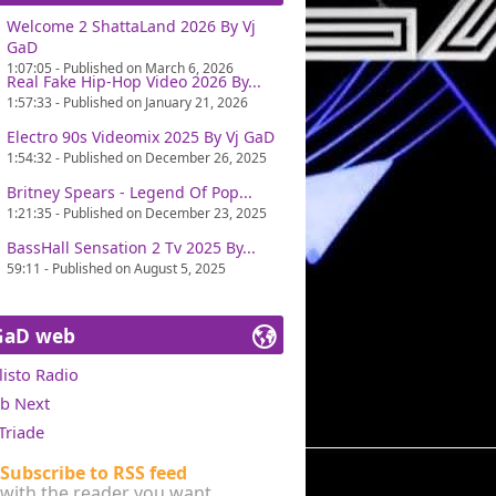
Welcome 2 ShattaLand 2026 By Vj
GaD
1:07:05 - Published on March 6, 2026
Real Fake Hip-Hop Video 2026 By...
1:57:33 - Published on January 21, 2026
Electro 90s Videomix 2025 By Vj GaD
1:54:32 - Published on December 26, 2025
Britney Spears - Legend Of Pop...
1:21:35 - Published on December 23, 2025
BassHall Sensation 2 Tv 2025 By...
59:11 - Published on August 5, 2025
GaD web
listo Radio
ub Next
Triade
Subscribe to RSS feed
with the reader you want