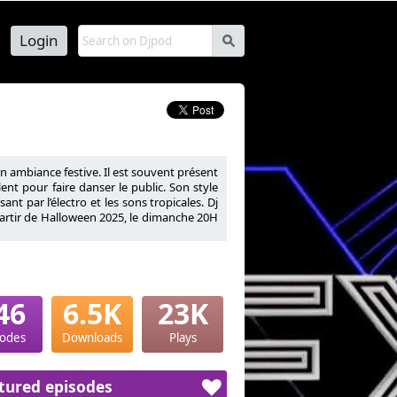
Login
s
n ambiance festive. Il est souvent présent
ent pour faire danser le public. Son style
t par l’électro et les sons tropicales. Dj
 partir de Halloween 2025, le dimanche 20H
46
6.5K
23K
sodes
Downloads
Plays
tured episodes