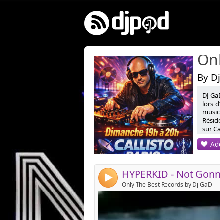
Onl
By Dj
DJ GaD
Link:
lors d
musica
Widget:
Réside
sur Cal
Share:
Add
Send by emai
Post:
4
Only The Best Records by Dj GaD