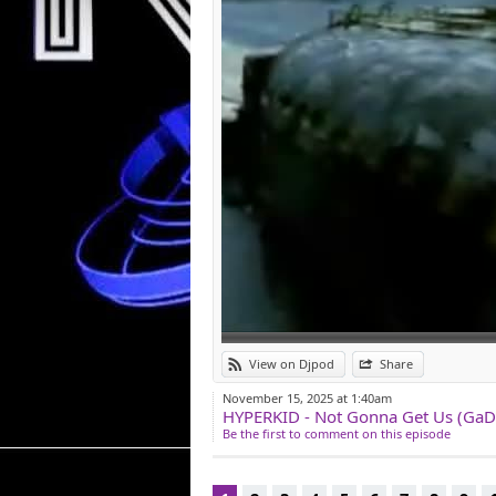
View on Djpod
Share
November 15, 2025 at 1:40am
HYPERKID - Not Gonna Get Us (GaD
Be the first to comment on this episode