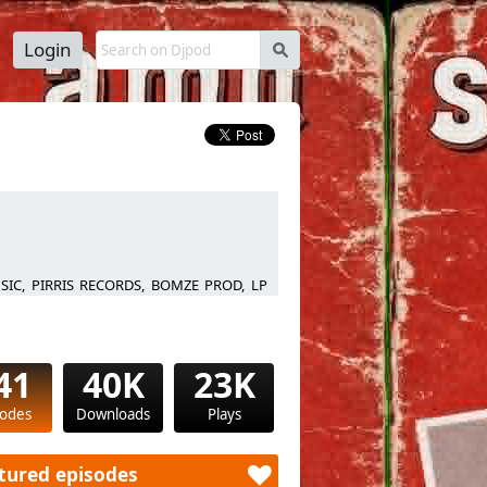
Login
s
USIC, PIRRIS RECORDS, BOMZE PROD, LP
41
40K
23K
sodes
Downloads
Plays
tured episodes