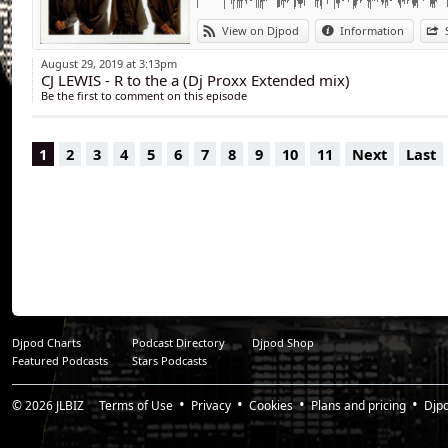
débuts dans un des p
View on Djpod
Information
En 2004, il devien
August 29, 2019 at 3:13pm
CJ LEWIS - R to the a (Dj Proxx Extended mix)
27, Fr) afin d'all
Be the first to comment on this episode
programmation et à 
1
2
3
4
5
6
7
8
9
10
11
Next
Last
Responsable artisti
clubs qui lui ont 
(Rouen, 76), Le Fra
(Amiens, 80), etc.
Voulant gravir les 
encore sur les web 
En 2007 il exerce 
Djpod Charts
Podcast Directory
Djpod Shop
Featured Podcasts
Stars Podcasts
Bretagne) pour y r
samedis.
© 2026
JLBIZ
Terms of Use
Privacy
Cookies
Plans and pricing
Djp