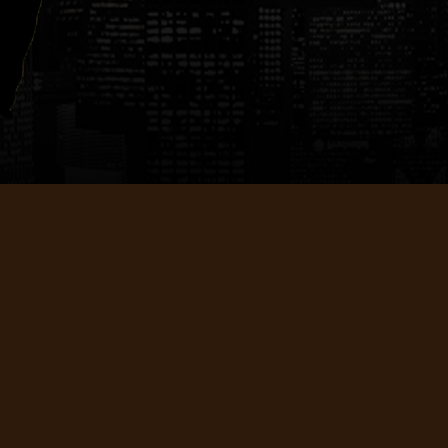
En 2009, La discoth
laisse le contrôle d
En 2013, Il s'emp
Suite/L'Étoile" (Ro
samedi et le diman
En 2014, Le Vip City
résidence.
En 2015, Le Trianon
de prendre la résid
soirées durant 3 an
2016, 2017 et 2018,
bâteront des recor
En 2018, le XXL Clu