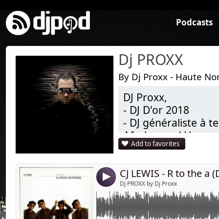
Podcasts
Dj PROXX
By Dj Proxx - Haute No
DJ Proxx,
Link:
→ Infos Booking:
- DJ D'or 2018
booking.djproxx@gmail.com
Widget:
- DJ généraliste à 
► Page facebook // Dj Proxx
Afrohouse / House 
Share:
► Twitter // @Djproxx
Add to favorites
► Snapchat // djproxx
Send by emai
Post:
► Instagram // Dj Proxx
Né en 1980 dans la
son plus jeune âge,
4
enchaine les mix da
Dj PROXX by Dj Proxx
Passionné par l'uni