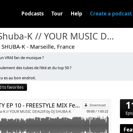
Podcasts
Tour
Help
Create a podcast
Dj Shuba-K // YOUR MUSIC DEALER
 SHUBA-K - Marseille, France
 un VRAI fan de musique ?
épisode un dimanche sur deux, en collaboration avec les meilleurs
ulement des tubes de l'été et du top 50 ?
p
tu es au bon endroit.
 FREESTYLE, avec les gagnants des Challenges Dj que j'organise
ebelle.
 to favorites
cast est écouté partout dans le monde plus de 10 millions de fois.
Send by email
rouver à ces liens :
rouveras près de 160 épisodes dans différents univers musicaux : Soul, Hip
1
ançais...
UNITY EP 10 - FREESTYLE MIX Feat. Daft Punk, Krispiz & Rico Ventura
DJ : Youtube
Download
utube.com/c/DjShubaK_DevenirUnBonDJ
ba-K // YOUR MUSIC DEALER by DJ SHUBA-K
00:00
/
1:05:22
s Shuba-K, DJ Français, basé à Marseille et je sors régulièrement de nouveau
Epi
s://devenirunbondj.podia.com
is Your Drug, I'm Your Dealer !
Fea