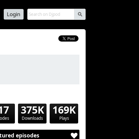
Login
s
 Hop, R&B, Latino, Dancehall, Funk, House,
17
375K
169K
x épisodes.
sodes
Downloads
Plays
tured episodes