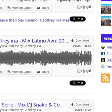
pouvez aussi me retrouver sur Facebook sur ma page : https://www.facebo
es
View on Djpod
Share
sur laquelle vous pourrez retrouver les playlists de chaque épisode et me 
tuels projets de soirées.
p
tez surtout pas à partager le lien de ce podcast sur vos réseaux sociaux a
ave the Polar Behind (Geoffrey iria Mashup)
lowers sur la page Facebook ;)
Send by email
à tous, je vous souhaite une très bonne écoute ;) Enjoy <3
Geo
Geoffrey iria - Mix Latino Avril 2020
Download
y Iria Podcast by Geoffrey iria
00:00
/
1:06:56
Ma
Fa
Da
In
es
View on Djpod
Share
p
0
Send by email
 Série - Mix DJ Snake & Co
Download
y Iria Podcast by Geoffrey iria
00:00
/
41:24