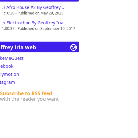
ok.com/DjGeoffreyIria
♫ Afro House #2 By Geoffrey...
contacter pour d'éventuelles questions ou
1:16:30 - Published on May 29, 2025
fin d'augmenter sa popularité et le nombre
♫ Electrochoc By Geoffrey Iria...
1:00:37 - Published on September 10, 2017
ffrey iria web
keMeGuest
cebook
ilymotion
stagram
Subscribe to RSS feed
with the reader you want