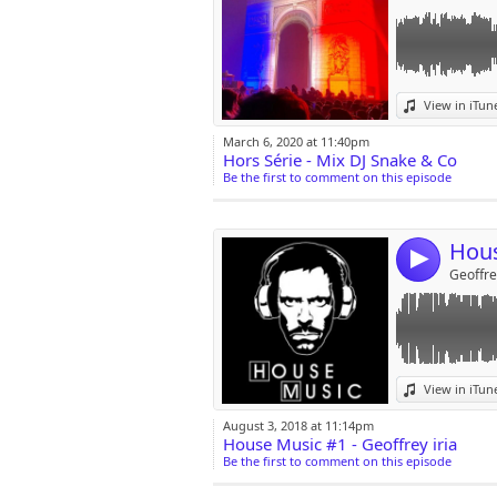
Link:
View in iTun
Widget:
March 6, 2020 at 11:40pm
Hors Série - Mix DJ Snake & Co
Share:
Be the first to comment on this episode
Post:
Hous
4
Geoffre
Link:
View in iTun
Widget:
August 3, 2018 at 11:14pm
House Music #1 - Geoffrey iria
Share:
Be the first to comment on this episode
Post: