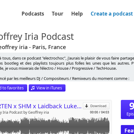
Podcasts
Tour
Help
Create a podcast
ffrey Iria Podcast
offrey iria - Paris, France
à tous, dans ce podcast "electrochoc", j'aurais le plaisir de vous faire parta
s bootleg et des playlists toujours plus folles les unes que les autres
e, je vous mixerais de l'électro / House / Progressive / TechHouse.
p
encé par les meilleurs DJ / Compositeurs / Remixeurs du moment comme :
ell, Dyro, W&W, Tristan Garner, Nervo, Showtek, Steve Aoki, Joachim Gar
 to favorites
View in iTunes
lo, Nicky Romero, Afrojack, Gregori Klosmann, Avicii, Tim Mason, Swanky t
Send by email
e Dimitri Vegas & Like Mike, vous ne pourrez pas vous empêcher de danser
e épisode de ce podcast sera disponible en téléchargement GRATUIT
MORTEN x SHM x Laidback Luke - Leave the Polar Behind (Geoffrey iria Mashup)
Download
//itunes.apple.com/fr/podcast/electro-choc/id370768195
y Iria Podcast by Geoffrey iria
00:00
/
04:03
Epi
itez pas à vous abonner tout aussi gratuitement sur iTunes afin de re
votre bibliothèque musicale iTunes.
Fea