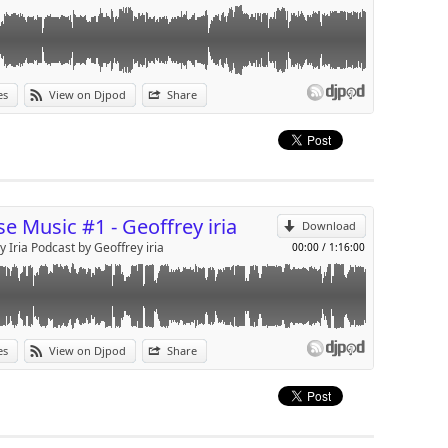
es
View on Djpod
Share
p
Send by email
e Music #1 - Geoffrey iria
Download
y Iria Podcast by Geoffrey iria
00:00
/
1:16:00
es
View on Djpod
Share
p
Send by email