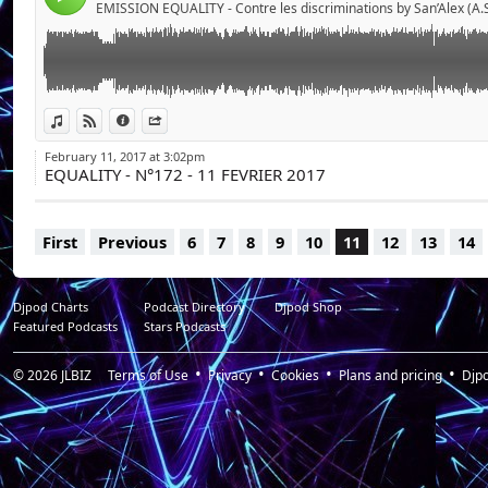
EMISSION EQUALITY - Contre les discriminations by San’Alex (A.
CSA sur une affaire transphobe, Un clin d'oeil sur une
View in iTunes
View on Djpod
Information
Share
February 11, 2017 at 3:02pm
EQUALITY - N°172 - 11 FEVRIER 2017
First
Previous
6
7
8
9
10
11
12
13
14
Djpod Charts
Podcast Directory
Djpod Shop
Featured Podcasts
Stars Podcasts
© 2026
JLBIZ
Terms of Use
Privacy
Cookies
Plans and pricing
Djp