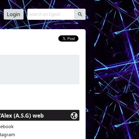
Login
s
c uniquement nos sujets à thème sur nos
cations numériques ou pour podcasts en
’Alex (A.S.G) web
cebook
stagram