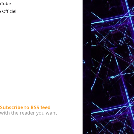
uTube
e Officiel
Subscribe to RSS feed
with the reader you want