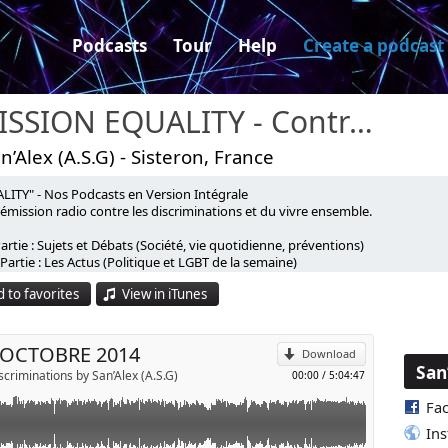
Podcasts
Tour
Help
Create a podcast
EMISSION EQUALITY - Contre les discriminations
n’Alex (A.S.G) - Sisteron, France
LITY" - Nos Podcasts en Version Intégrale
émission radio contre les discriminations et du vivre ensemble.
 la condition sociale en France
artie : Sujets et Débats (Société, vie quotidienne, préventions)
p
aire avec nous le bilan du 17 octobre à Bordeaux, notre
artie : Les Actus (Politique et LGBT de la semaine)
née du refus de la misère, un débat sur les idées reçues sur la
devise : L'authenticité
 to favorites
View in iTunes
l
avez aussi la possibilité d’écouter nos podcasts en version courte ave
es YouTube et Spotify
8 OCTOBRE 2014
Download
uvez nos podcasts sur tous vos appareils connectés et sur les appli
San
criminations by San’Alex (A.S.G)
00:00
/
5:04:47
chant dans les mots clés : « Émission Equality »
Fa
In