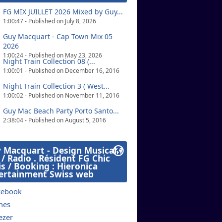
lité ! Laissez quelques commentaires lors
FG MIX JUILLET 2026 Mixed by Guy...
1:00:47 - Published on July 8, 2026
Guy Macquart - Cap Town Mix 05
2026
1:00:24 - Published on May 23, 2026
Night Train Collection 08 (...
1:00:01 - Published on December 16, 2016
Night Train Collection 3 ( West...
1:00:02 - Published on November 11, 2016
Guy Mac Beach Party Porto Santo...
2:38:04 - Published on August 5, 2016
 Macquart - Design Musical
j / Radio . Résident FG Chic
is / Booking : Hieronica
ertainment Swiss web
cebook
nes
ezer