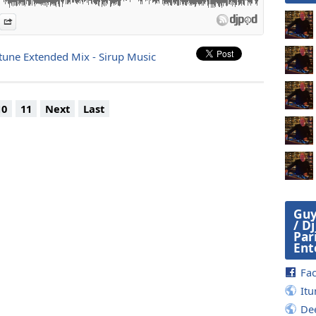
pérant que mes sons et mixes vous plaisent toujours en 32O Kbs pour la qua
 passages et téléchargements .. Merci . Guy
es
n Djpod
nformation
Share
ptune Extended Mix - Sirup Music
10
11
Next
Last
Guy
/ D
Par
Ent
Fa
Itu
De