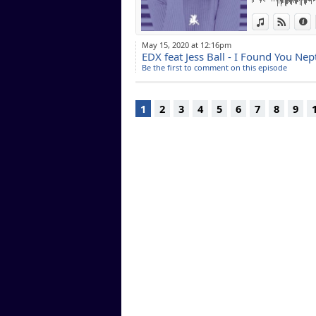
En es
de vos
View in iTun
View o
I
May 15, 2020 at 12:16pm
EDX feat Jess Ball - I Found You Ne
Be the first to comment on this episode
1
2
3
4
5
6
7
8
9