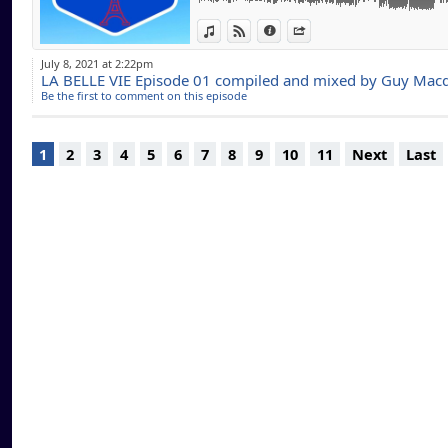
www.theonemarbel
macquart/
View in iTunes
View on Djpod
Information
Share
July 8, 2021 at 2:22pm
DJ Officiel pour de
LA BELLE VIE Episode 01 compiled and mixed by Guy Mac
Be the first to comment on this episode
UK, USA ) , Reside
Coast Radio..
En constante reche
1
2
3
4
5
6
7
8
9
10
11
Next
Last
swing, Deep House,
Lounge, Jazz, west
mixer pour votre plu
En espérant que m
pour la qualité ! L
téléchargements .. 