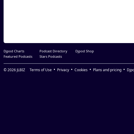
Djpod Charts
Podcast Directory
Djpod Shop
Featured Podcasts
Stars Podcasts
© 2026
JLBIZ
Terms of Use
Privacy
Cookies
Plans and pricing
Djp