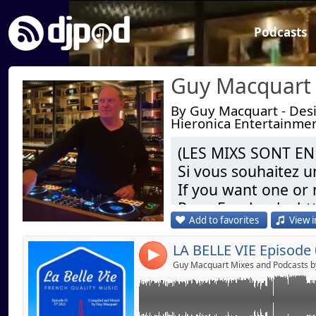
Podcasts
By Guy Macquart - Desig
Hieronica Entertainme
Link:
LA BELLE VIE Episode 01 compiled and mixe
(LES MIXS SONT EN
Avec l'aimable autorisation de La Belle Vie M
Si vous souhaitez 
Widget:
If you want one or
Share:
Page Facebook : h
Send by emai
Post:
Add to favorites
View i
Dj Remixer ( Res
4
Restaurant) & Gran
Résident Officiel s