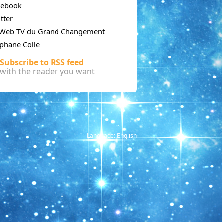
cebook
tter
 Web TV du Grand Changement
phane Colle
Subscribe to RSS feed
with the reader you want
Language:
English