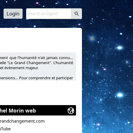
Login
s
ent que l'humanité n'ait jamais connu…
ppelle “Le Grand Changement”. L’humanité
 cet évènement majeur.
 dimensions… Pour comprendre et participer
hel Morin web
grandchangement.com
uTube