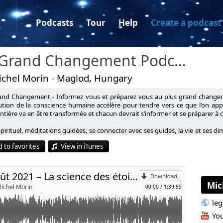
Podcasts
Tour
Help
Create a podcast
Le Grand Changement Podcast
ichel Morin - Maglod, Hungary
and Changement - Informez vous et préparez vous au plus grand changem
es étoiles qui changera l’humanité de demain avec Frank Hatem et
lution de la conscience humaine accélère pour tendre vers ce que l’on a
ntière va en être transformée et chacun devrait s’informer et se préparer à
p
Spirituel, méditations guidées, se connecter avec ses guides, la vie et ses
L'HUMANITE DE DEMAIN.
uveau monde...
 to favorites
View in iTunes
nseignait gratuitement depuis 40 ans ce que la science et la
l
e ce siècle, car c'est le point crucial de toute connaissance :
l'esprit, et par suite de l'énergie, du temps et de la "matière",
Podcast LGC TV 23 août 2021 – La science des étoiles qui changera l’humanité de demain avec Frank Hatem et Michel Morin
é chez les Andromédiens et quelques autres peuples de la Haute
Download
Mic
u près totale, évidemment, avec les enseignements scientifiques
ichel Morin
00:00
/
1:39:59
le
e son petit doigt mais de faire ouvertement les révélations dont
Yo
sif dont nous vivons les prémices en ce moment. C'est tout l'objet