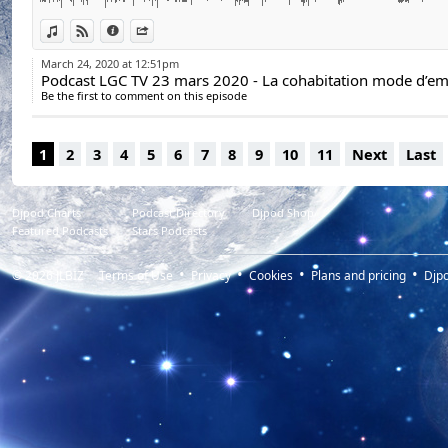
Revenir à l’essentiel
View in iTunes
View on Djpod
Information
Share
March 24, 2020 at 12:51pm
Be the first to comment on this episode
1
2
3
4
5
6
7
8
9
10
11
Next
Last
Djpod Charts
Podcast Directory
Djpod Shop
Featured Podcasts
Stars Podcasts
© 2026
JLBIZ
Terms of Use
Privacy
Cookies
Plans and pricing
Djp