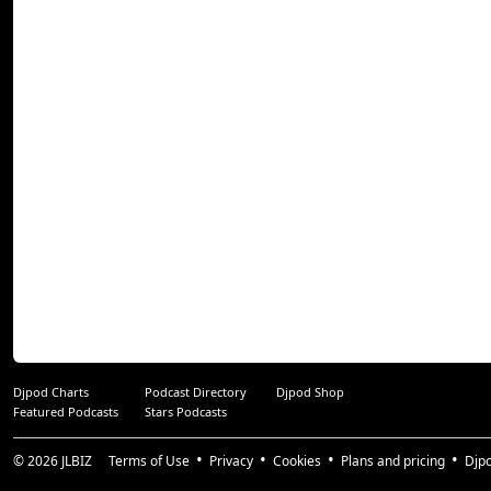
moindres détails, 
d’exprimer librement
Un nouveau chapitre
MaxX y crée des tit
fusionnant l’ensem
des revisites ICONI
Un voyage musica
précisément son dés
On dit de lui que « l
So’.
Welcome to the Mal
Djpod Charts
Podcast Directory
Djpod Shop
Featured Podcasts
Stars Podcasts
© 2026
JLBIZ
Terms of Use
Privacy
Cookies
Plans and pricing
Djp