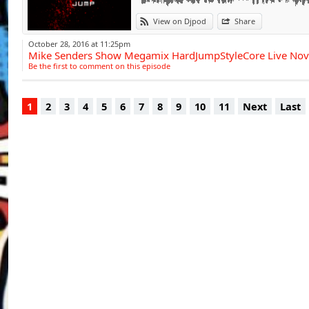
En 2005, il début
Jumpstyle est e
View on Djpod
Share
détermination, il r
October 28, 2016 at 11:25pm
Mike Senders Show Megamix HardJumpStyleCore Live No
ouvre les portes 
Be the first to comment on this episode
Espagne.
1
2
3
4
5
6
7
8
9
10
11
Next
Last
En 2009, il signe sa
le label Slicer Reco
de nombreux artis
Jacky Core, DJ Ped
Korsakoff, Hysta, P
En 2014, il lance o
un univers plus o
organisé par NRJ. En
les plus grands cla
lui permet d'élargir