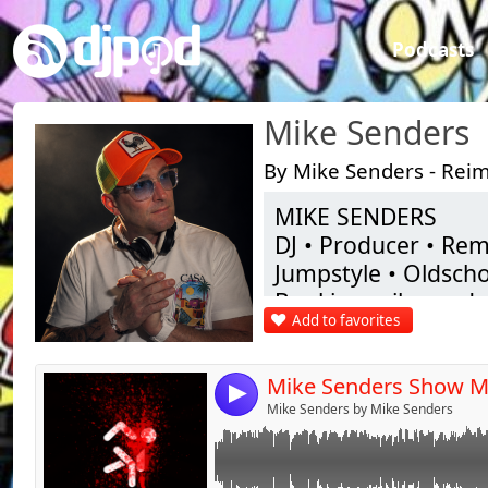
Podcasts
Mike Senders
By Mike Senders - Reim
MIKE SENDERS
Link:
DJ • Producer • Rem
Widget:
Jumpstyle • Oldscho
Booking mikesende
Share:
Add to favorites
Send by emai
Post:
Originaire de Reims
17 ans. Composi
4
électroniques, il d
Mike Senders by Mike Senders
musique une vérita