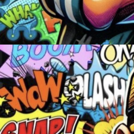
communicative, des
modernité, il en
l'international.
Vous avez notamme
Bush, Energy Festi
bien d'autres.
Une seule mission 
énergie nouvelle et