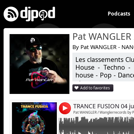
Podcasts
By Pat WANGLER - NAN
Les classements Clu
⚠️Interdit à la vente et à la diffusion en publi
House - Techno - 
WanglerPords décline toute responsabilité d
house - Pop - Dance
RESERVATION : www.wanglerrecords.com
(Page Contact WanglerProds)
etc ..
Add to favorites
Studio de productio
Un univers très écle
TRANCE FUSION 04 jui
4
Pat WANGLER / Wanglerrecords by