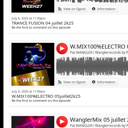
⚠️Interdit à la vente et à la diffusion en publi
View on Djpod
Information
WanglerPords décline toute responsabilité d
RESERVATION : www.wanglerrecords.com
July 6, 2025 at 11:00pm
(Page Contact WanglerProds)
TRANCE FUSION 04 juillet 2k25
Be the first to comment on this episode
W.MIX100%ELECTRO 05
4
Pat WANGLER / Wanglerrecords by
⚠️Interdit à la vente et à la diffusion en publi
View on Djpod
Information
WanglerPords décline toute responsabilité d
RESERVATION : www.wanglerrecords.com
July 6, 2025 at 11:00am
(Page Contact WanglerProds)
W.MIX100%ELECTRO 05juillet2k25
Be the first to comment on this episode
4
Pat WANGLER / Wanglerrecords by