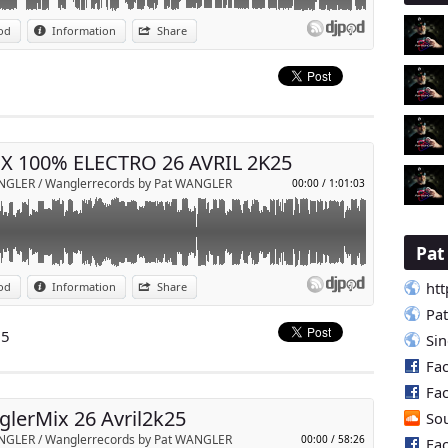
nte et à la diffusion en public !⚠️
od
Information
Share
line toute responsabilité d'une diffusion en public.
p
.wanglerrecords.com
WanglerProds)
Send by email
X 100% ELECTRO 26 AVRIL 2K25
NGLER / Wanglerrecords by Pat WANGLER
00:00
/
1:01:03
Pa
nte et à la diffusion en public !⚠️
htt
od
Information
Share
line toute responsabilité d'une diffusion en public.
p
.wanglerrecords.com
Pa
WanglerProds)
25
Si
Fa
Send by email
Fa
lerMix 26 Avril2k25
So
NGLER / Wanglerrecords by Pat WANGLER
00:00
/
58:26
Fa