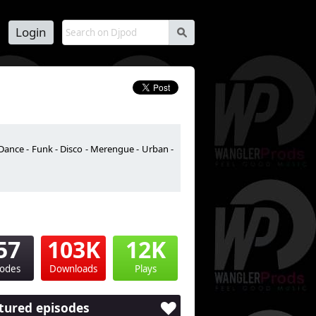
Login
s
Dance - Funk - Disco - Merengue - Urban -
57
103K
12K
sodes
Downloads
Plays
tured episodes