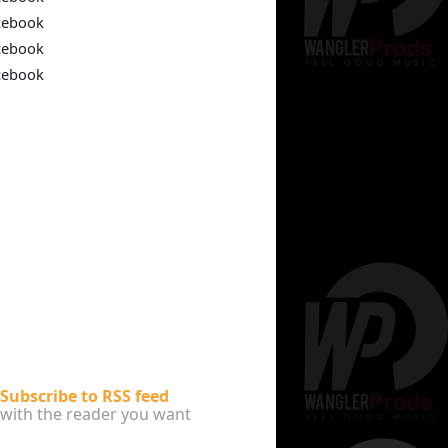
cebook
cebook
cebook
Subscribe to RSS feed
with the reader you want