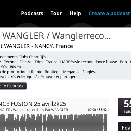
Podcasts
Tour
Help
Create a podcast
Pat WANGLER / Wanglerrecords
at WANGLER - NANCY, France
assements Clubs Chart Dj's
nte et à la diffusion en public !⚠️
 - Techno - Electro - Edm - Trance - HARD/style techno dance house - Pop - 
90s - 80s etc ..
line toute responsabilité d'une diffusion en public.
 de productions : Remix - Bootlegs - Megamix - Singles.
p
.wanglerrecords.com
vers très éclectique à découvrir et partager !
WanglerProds)
 to favorites
Send by email
5
CE FUSION 25 avril2k25
NGLER / Wanglerrecords by Pat WANGLER
00:00
/
58:42
Epi
Fea