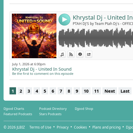
l'ADN des sessions bumping signées Khrysta
Send by emai
Post:
Une montée en puissance entre énergie fest
PTAH DJ'S ☆ N°100
électroniques pour une immersion totale dan
Khrystal Dj - United I
4
Prépare-toi à un mixe explosif mêlant vibes 
PTAH DJ'S by Team Ptah Dj's - OFF
moderne !!
PTAH DJ'S ☆ N°099
View in iTunes
View on Djpod
Information
Share
July 1, 2026 at 6:00pm
Khrystal Dj - United In Sound
Be the first to comment on this episode
1
2
3
4
5
6
7
8
9
10
11
Next
Last
Djpod Charts
Podcast Directory
Djpod Shop
Featured Podcasts
Stars Podcasts
© 2026
JLBIZ
Terms of Use
Privacy
Cookies
Plans and pricing
Djp