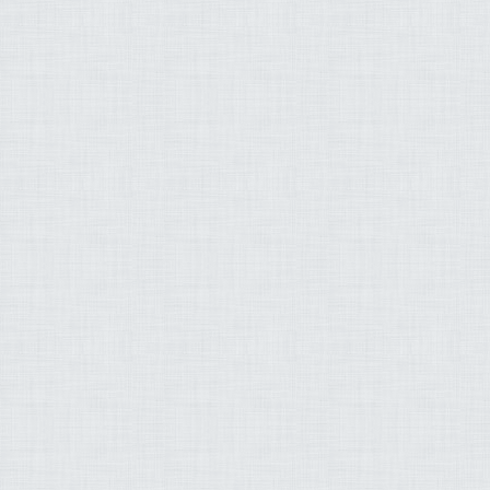
حمد محمود الطبلاوي
 بن ابراهيم اللحيدان
ران عبد الحميد حافظ
د السعيدي وليد عاطف
 هاشم رضا عبد المحسن
بو قرن ناصر القطامي
ح الزيات وليد الدليمي
شي الحسيني العزازاي
لاح بن محمد البدير
م اليحيى عماد بسيوني
 جمال شاكر عبد الله
زاد عبد الرحمن طاهر
ريم عبد الله طه سربل
بد الودود مقبول حنيف