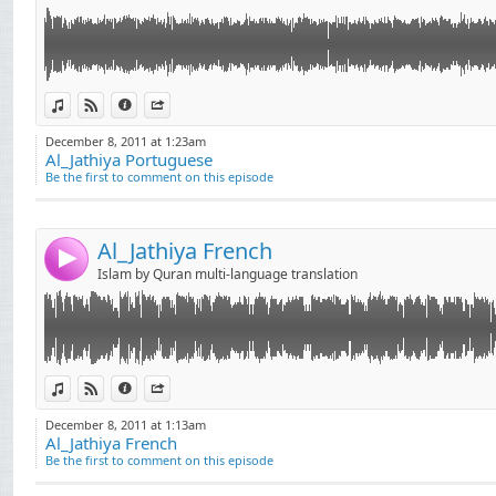
tôn, giáo, רעליגיע, paradise, paradis, դրախտ, cənnət, paradisu, নন্দনকানন,
неба, рай, paradís
baradwys, სამოთხე, παράδεισος, સ્વર્ગ
園 ಸ್ವರ್ಗ, paradīze, 
Link:
لا تنسوا أخوكم بشير من صالح دعاءكم... dourous7@gmail.com لاقتراحاتكم
View in iTunes
View on Djpod
Information
Share
peponi, paraiso, சு
Widget:
جمي ,البراك ,الشاطري
December 8, 2011 at 1:23am
Al_Jathiya Portuguese
Share:
Be the first to comment on this episode
Send by email
Post:
اري بن راشد العفاسي
د بن سليمان المحيسني
Al_Jathiya French
شريم عبد الله بن خياط
4
Islam by Quran multi-language translation
ي عبد الله بن محمد
المطرود
سان إبراهيم الجبرين
Link:
لا تنسوا أخوكم بشير من صالح دعاءكم... dourous7@gmail.com لاقتراحاتكم
View in iTunes
View on Djpod
Information
Share
د يوسف أحمد إبراهيم
Widget:
December 8, 2011 at 1:13am
د الحكم - محمد جبريل
Al_Jathiya French
Share:
لبنا - عبد الخالق علي
Be the first to comment on this episode
Send by email
Post:
بد الهادي أحمد كناكري