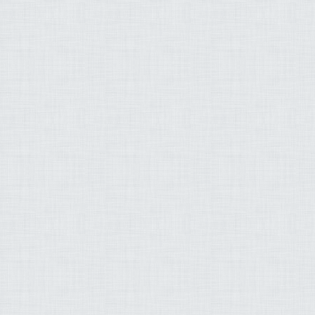
زيز بن عبد الله الأحمد
طه قنديل عادل مسلّم
توفيق بن سعيد الصائغ
صلاح بو خاطر
إسلام
القرآن
الجنة