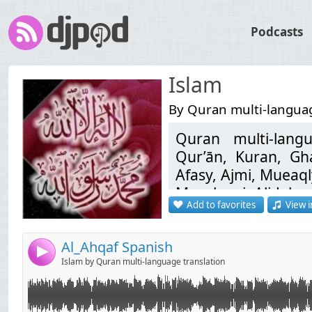
Podcasts
Islam
By Quran multi-languag
Quran multi-langu
Link:
لا تنسوا أخوكم بشير من صالح دعاءكم... dourous7@gmail.com لاقتراحاتكم
Qur’ān, Kuran, Gh
Widget:
Afasy, Ajmi, Mueaql
Manshawi, Ali Jab
Share:
Add to favorites
View i
코란, Koranen, Corá
Send by email
Post:
મુખ્ય ધર્મગ્રંથ, קוראן, कुरान, Korán, Kóraninn, Corano, コーラン, ಖುರಾನು,
Korāns, Koranas, К
Al_Ahqaf Spanish
4
คัมภีร์โกหร่าน, קאָראַן, islam, quran, coran, dourous, religion, la ilaha illa
Islam by Quran multi-language translation
ALLAH Mohammed 
Mahomet, religião