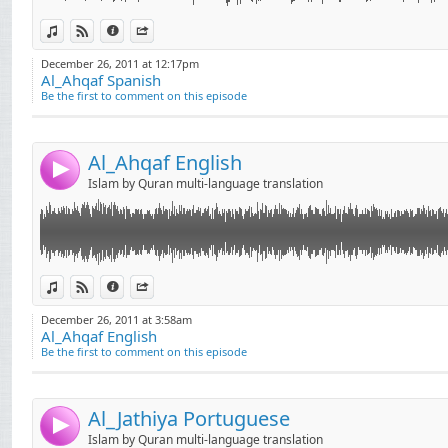
πολιτισμός, 伊斯兰
Link:
لا تنسوا أخوكم بشير من صالح دعاءكم... dourous7@gmail.com لاقتراحاتكم
dini, religión, рели
View in iTunes
View on Djpod
Information
Share
Widget:
教，宗教信仰 宗教 종교, Dio
December 26, 2011 at 12:17pm
Al_Ahqaf Spanish
Share:
神のような存在, 神 
Be the first to comment on this episode
（ユダヤ教、キリスト教）神
Send by email
Post:
Θεός, Allah, Cenab
Al_Ahqaf English
Бог, Déu, 神 하나님, 
4
Islam by Quran multi-language translation
દેવતા, אל भगवान, Isten, Tuhan, Dia, Guð, ದೇವರು, Dievs, Dievas, Alla,
dumnezeu, boh, Mun
גאָט, الإسلام իսլամ, ইসলাম, іслам ислям, 伊斯兰 伊斯蘭 이슬람교, ისლამი,
Ισλάμ, મુસલમાની ધર્મ, אסלאם, इस्लाम, iszlám, Ioslam, Íslam,
Link:
لا تنسوا أخوكم بشير من صالح دعاءكم... dourous7@gmail.com لاقتراحاتكم
View in iTunes
View on Djpod
Information
Share
ಇಸ್ಲಾಂ, ಧರ್ಮ, islam
Widget:
ఇస్లాం మతం, ศาสนาอิสลาม, İ
December 26, 2011 at 3:58am
Al_Ahqaf English
Share:
կրոն, Din, erlijioa, 
Be the first to comment on this episode
Send by email
religioon, uskonto, r
Post:
vallás, agama, reil
Al_Jathiya Portuguese
reliġjon, náboženst
4
Islam by Quran multi-language translation