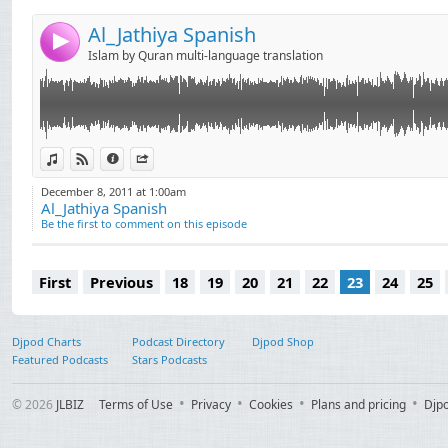
لغامدي خالد القحطاني
Al_Jathiya Spanish
4
امة بن عبد الله خياط
Islam by Quran multi-language translation
الرميح أشرف البسيوني
View in iTunes
View on Djpod
Information
Share
حمد بن صالح أبو زيد
December 8, 2011 at 1:00am
سف علي حجاج السويسي
Al_Jathiya Spanish
Be the first to comment on this episode
ف محمد فاروق منسي
م الكلباني فارس عبّاد
 القيّـــم شادي السيّد
First
Previous
18
19
20
21
22
23
24
25
اهيم عبد الله البريمي
ري محمد بن أحمد معبد
Djpod Charts
Podcast Directory
Djpod Shop
المنشاوي ماجد فاروق
Featured Podcasts
Stars Podcasts
د حسن - لافي العوني
© 2026
JLBIZ
Terms of Use
Privacy
Cookies
Plans and pricing
Djp
يل شاهين سعيد شعلان
 طالب ياسر الدوسري