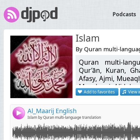
Podcasts
Islam
By Quran multi-languag
Quran multi-langu
Link:
لا تنسوا أخوكم بشير من صالح دعاءكم... dourous7@gmail.com لاقتراحاتكم
Qur’ān, Kuran, Gh
Widget:
Afasy, Ajmi, Mueaql
Manshawi, Ali Jab
Share:
Add to favorites
View i
코란, Koranen, Corá
Send by email
Post:
મુખ્ય ધર્મગ્રંથ, קוראן, कुरान, Korán, Kóraninn, Corano, コーラン, ಖುರಾನು,
Korāns, Koranas, К
Al_Maarij English
4
คัมภีร์โกหร่าน, קאָראַן, islam, quran, coran, dourous, religion, la ilaha illa
Islam by Quran multi-language translation
ALLAH Mohammed 
Mahomet, religião