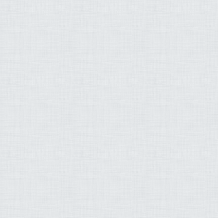
لغامدي خالد القحطاني
امة بن عبد الله خياط
الرميح أشرف البسيوني
حمد بن صالح أبو زيد
سف علي حجاج السويسي
ف محمد فاروق منسي
م الكلباني فارس عبّاد
 القيّـــم شادي السيّد
اهيم عبد الله البريمي
ري محمد بن أحمد معبد
المنشاوي ماجد فاروق
د حسن - لافي العوني
يل شاهين سعيد شعلان
 طالب ياسر الدوسري