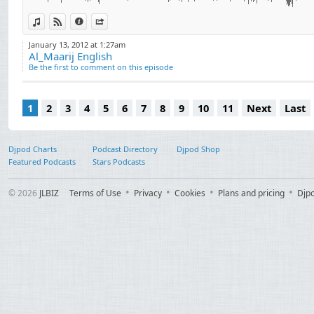
πολιτισμός, 伊斯兰
dini, religión, рели
View in iTunes
View on Djpod
Information
Share
教，宗教信仰 宗教 종교, Dio
January 13, 2012 at 1:27am
Al_Maarij English
神のような存在, 神 
Be the first to comment on this episode
（ユダヤ教、キリスト教）神
Θεός, Allah, Cenab
1
2
3
4
5
6
7
8
9
10
11
Next
Last
Бог, Déu, 神 하나님, 
દેવતા, אל भगवान, Isten, Tuhan, Dia, Guð, ದೇವರು, Dievs, Dievas, Alla,
dumnezeu, boh, Mun
Djpod Charts
Podcast Directory
Djpod Shop
Featured Podcasts
Stars Podcasts
גאָט, الإسلام իսլամ, ইসলাম, іслам ислям, 伊斯兰 伊斯蘭 이슬람교, ისლამი,
Ισλάμ, મુસલમાની ધર્મ, אסלאם, इस्लाम, iszlám, Ioslam, Íslam,
© 2026
JLBIZ
Terms of Use
Privacy
Cookies
Plans and pricing
Djp
ಇಸ್ಲಾಂ, ಧರ್ಮ, islam
ఇస్లాం మతం, ศาสนาอิสลาม, İ
կրոն, Din, erlijioa, 
religioon, uskonto, r
vallás, agama, reil
reliġjon, náboženst