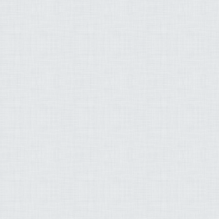
حمد محمود الطبلاوي
 بن ابراهيم اللحيدان
ران عبد الحميد حافظ
د السعيدي وليد عاطف
 هاشم رضا عبد المحسن
بو قرن ناصر القطامي
ح الزيات وليد الدليمي
شي الحسيني العزازاي
لاح بن محمد البدير
م اليحيى عماد بسيوني
 جمال شاكر عبد الله
زاد عبد الرحمن طاهر
ريم عبد الله طه سربل
بد الودود مقبول حنيف