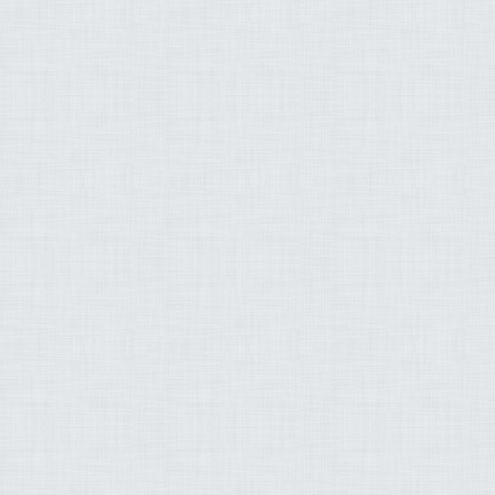
tôn, giáo, רעליגיע, paradise, paradis, դրախտ, cənnət, paradisu, নন্দনকানন,
неба, рай, paradís
baradwys, სამოთხე, παράδεισος, સ્વર્ગ
園 ಸ್ವರ್ಗ, paradīze, 
peponi, paraiso, சு
جمي ,البراك ,الشاطري
اري بن راشد العفاسي
د بن سليمان المحيسني
شريم عبد الله بن خياط
ي عبد الله بن محمد
المطرود
سان إبراهيم الجبرين
د يوسف أحمد إبراهيم
د الحكم - محمد جبريل
لبنا - عبد الخالق علي
بد الهادي أحمد كناكري