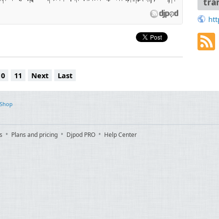
 reiligiún, trúarbrögð, ಧರ್ಮ, religio, reliģija, религија, reliġjon, náboženst
tra
aradis, դրախտ, cənnət, paradisu, নন্দনকানন, неба, рай, paradís, 天堂 천국, paradi, raj,
adiis, paratiisi, baradwys, სამოთხე, παράδεισος, સ્વર્ગ גן עדן स्वर्ग, paradicsom, firdaus, 楽園 ಸ್ವರ್ಗ, paradīze, rojus,
htt
urga, ġenna, paradijs, raj, paraíso, рај, peponi, paraiso, சுவர்க்கம், ráj, స్వర్గము สวรรค์
الباسط عبد الصمد, السديس ,الرفاعي ,العجمي ,البراك ,ا
سعد بن سعيد الغامدي مشاري بن راشد ال
علي بن عبد الله جابر محمد بن سليمان ال
سعود بن إبراهيم الشريم عبد الله ب
10
11
Next
Last
عبد المحسن بن محمد القاسم - عبد البارئ بن عوض الثبيتي عبد الله بن محمد ا
عبد المنعم عبد المبدئ زياد أحمد الحــج -
محمد حسان إبراهيم ال
محمد أيوب بن محمد يوسف أحمد إب
 Shop
صابر عبد الحكم - محمد
محمود علي البنا - عبد الخا
محمد الإمام - عبد الهادي أحمد 
ناصر بن علي الغامدي خالد ال
s
Plans and pricing
Djpod PRO
Help Center
ياسر سلامة أسامة بن عبد الل
عبد البارئ محمد عبد الله الخليفي -
عبد الله بن عواد الجهني فهد الغراب -
ياسر صبري - ياسر الصيري -
خالد الرميح أشرف الب
محمود خليل الحصري محمد بن صالح أب
عبد الرحمن بن عبد الخالق اليوسف علي حجاج ال
محمد يوسـف محمد فاروق
عادل بن سالم الكلباني فارس
إبراهيم الأخضر علي القيّـــم شادي 