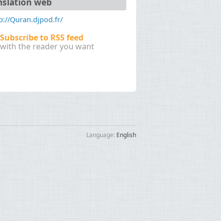
vo, vere, dini, relihiyon, மதம், మతం ศาสนา,
nslation web
p://Quran.djpod.fr/
, cennet, thiên, đường, الحذيفي ,عبد
Subscribe to RSS feed
with the reader you want
Language:
English