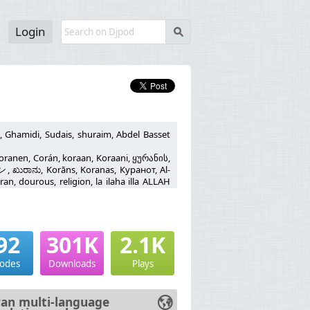
Login
s
, Ghamidi, Sudais, shuraim, Abdel Basset
anen, Corán, koraan, Koraani, ყურანის,
, islamismo, religione, náboženství,
ni, religión, рели́гия, ве́ра, religia,
 Gott, бог, Bóg, Zeu, bůh, 神 神のような存在,
主, χριστιανική και εβραϊκή
92
301K
2.1K
ান, Бог, Déu, 神 하나님, Bondye, Gud, jumal,
sodes
Downloads
Plays
 θρησκεία, ધર્મ דת धर्म, vallás,
an multi-language