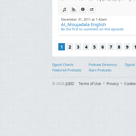
agama,
релігія, tôn, giáo, רעליגיע, paradise, p
View in iTunes
View on Djpod
Information
Share
paraíso, par
рај, sy
December 31, 2011 at 1:42am
لشاطري
Al_Moujadala English
Be the first to comment on this episode
عفاسي
محيسني
ن خياط
1
2
3
4
5
6
7
8
9
لمطرود
جبرين
راهيم
Djpod Charts
Podcast Directory
Djpod
 جبريل
Featured Podcasts
Stars Podcasts
لق علي
كناكري
قحطاني
© 2026
JLBIZ
Terms of Use
Privacy
Cookie
ه خياط
سيوني
و زيد
سويسي
 منسي
 عبّاد
السيّد