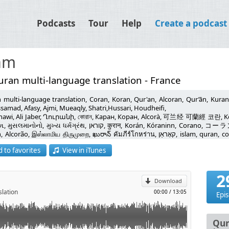
Podcasts
Tour
Help
Create a podcast
lam
ran multi-language translation - France
 multi-language translation, Coran, Koran, Qur'an, Alcoran, Qur’ān, Kuran
samad, Afasy, Ajmi, Mueaqly, Shatri,Hussari, Houdheifi,
لا تنسوا أخوكم بشير من صالح دعاءكم... dourous7@gmail.com لاقتراحاتكم
awi, Ali Jaber, Ղուրանի, কোরান, Каран, Коран, Alcorà, 可兰经 可蘭經 코란, Kor
મુખ્ય ધર્મગ્રંથ, קוראן, कुरान, Korán, Kóraninn, Corano, コーラン, ಖುರಾನು, Korāns, Koranas, Куранот, Al-
p
o, இஸ்லாமிய திருமுறை, ఖురాన్ คัมภีร์โกหร่าน, קאָראַן, islam, quran, coran, dourous, religion, la ilaha illa ALLAH
med rassoul ALLAH, Mohamed, Muhamed, Muhammad, Mahomet, religião
 to favorites
View in iTunes
, Ισλάμ, πολιτισμός, 伊斯兰教 イスラム教、回教, İslamiyet, Müslümanlık, İslam, di
l
ie, instituce, náboženství, 宗教，宗教信仰 宗教 종교, Dios, Dieu, Dio, Deus,
반적으로 신 일신교 신, 하느님, 천주 基督教 上帝 神（ユダヤ教、キリスト教）神 、 
2
εία, Θεός, Allah, Cenabı, Hak, Mevla, Rab, zot, աստված, Jainkoaren, ভগব
Download
 θεός, દેવ દેવતા, אל भगवान, Isten, Tuhan, Dia, Guð, ದೇವರು, Dievs, Dievas, Alla, dumnezeu, boh, Mungu,
slation
00:00
/
13:05
గాడ్ พระเจ้า, Tanrı, Thiên, Chúa, גאָט, الإسلام իսլամ, ইসলাম, іслам ислям, 伊斯兰 伊斯蘭 이슬람교, ისლამი,
Epi
, iszlám, Ioslam, Íslam, イスラム教, ಇಸ್ಲಾಂ, ಧರ್ಮ, islams, islamas, исламот ислам, Uislamu,
, islám, ఇస్లాం మతం, ศาสนาอิสลาม, İslamiyet, Hồi, giáo, איסלאם, godsdiens fe, կրոն, Din, erlijioa, ধর্ম, рэлігія
я, religió, 宗教 종교, relijyon, religija, religioon, uskonto, relixión, crefydd, რელიგია,
Qur