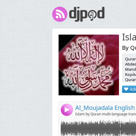
Is
By Qu
Quran
Link:
Abdes
Mansh
Widget:
Κοράνι, મુસલમાનોનો, 
Quran, Alcorã
Share:
Moham
Add
islám
Send by emai
Post:
relig
神 일
θρησκ
Al_Moujadala English
4
Jumala, Duw, ღმერთი
Islam by Quran multi-language tran
Diyos, கடவுள் 
Ισλάμ, મુસલમાની ધર્મ, אסלאם, इस्लाम
இஸ்லாமியம்
религи