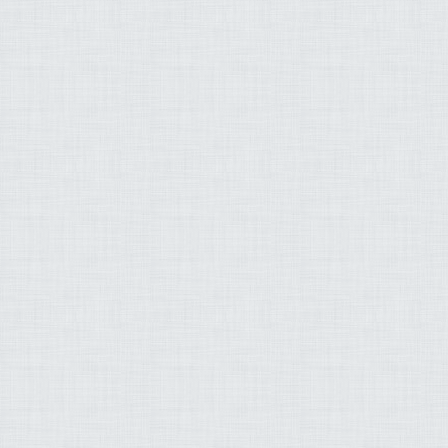
لغامدي خالد القحطاني
امة بن عبد الله خياط
الرميح أشرف البسيوني
حمد بن صالح أبو زيد
سف علي حجاج السويسي
ف محمد فاروق منسي
م الكلباني فارس عبّاد
 القيّـــم شادي السيّد
اهيم عبد الله البريمي
ري محمد بن أحمد معبد
المنشاوي ماجد فاروق
د حسن - لافي العوني
يل شاهين سعيد شعلان
 طالب ياسر الدوسري