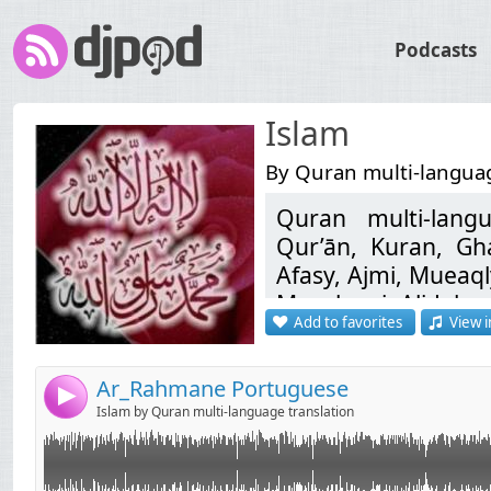
Podcasts
Islam
By Quran multi-languag
Quran multi-langu
Link:
لا تنسوا أخوكم بشير من صالح دعاءكم... dourous7@gmail.com لاقتراحاتكم
Qur’ān, Kuran, Gh
Widget:
Afasy, Ajmi, Mueaql
Manshawi, Ali Jab
Share:
Add to favorites
View i
코란, Koranen, Corá
Send by email
Post:
મુખ્ય ધર્મગ્રંથ, קוראן, कुरान, Korán, Kóraninn, Corano, コーラン, ಖುರಾನು,
Korāns, Koranas, К
Ar_Rahmane Portuguese
4
คัมภีร์โกหร่าน, קאָראַן, islam, quran, coran, dourous, religion, la ilaha illa
Islam by Quran multi-language translation
ALLAH Mohammed 
Mahomet, religião