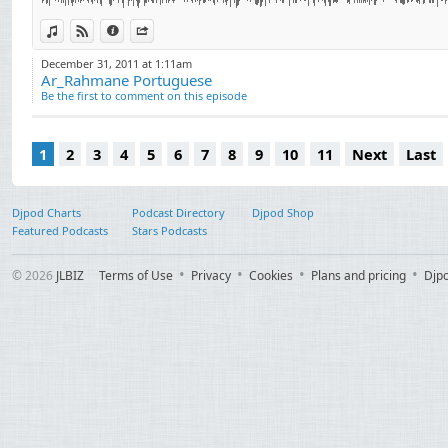
πολιτισμός, 伊斯兰
dini, religión, рели
View in iTunes
View on Djpod
Information
Share
教，宗教信仰 宗教 종교, Dio
December 31, 2011 at 1:11am
Ar_Rahmane Portuguese
神のような存在, 神 
Be the first to comment on this episode
（ユダヤ教、キリスト教）神
Θεός, Allah, Cenab
1
2
3
4
5
6
7
8
9
10
11
Next
Last
Бог, Déu, 神 하나님, 
દેવતા, אל भगवान, Isten, Tuhan, Dia, Guð, ದೇವರು, Dievs, Dievas, Alla,
dumnezeu, boh, Mun
Djpod Charts
Podcast Directory
Djpod Shop
Featured Podcasts
Stars Podcasts
גאָט, الإسلام իսլամ, ইসলাম, іслам ислям, 伊斯兰 伊斯蘭 이슬람교, ისლამი,
Ισλάμ, મુસલમાની ધર્મ, אסלאם, इस्लाम, iszlám, Ioslam, Íslam,
© 2026
JLBIZ
Terms of Use
Privacy
Cookies
Plans and pricing
Djp
ಇಸ್ಲಾಂ, ಧರ್ಮ, islam
ఇస్లాం మతం, ศาสนาอิสลาม, İ
կրոն, Din, erlijioa, 
religioon, uskonto, r
vallás, agama, reil
reliġjon, náboženst