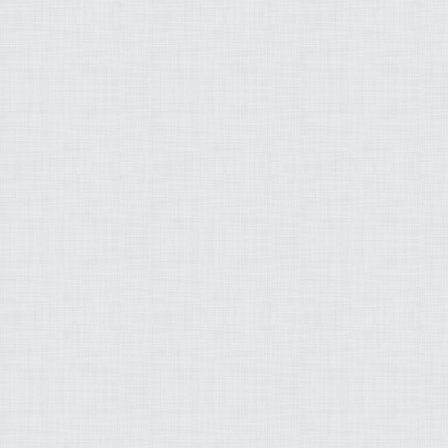
حمد محمود الطبلاوي
 بن ابراهيم اللحيدان
ران عبد الحميد حافظ
د السعيدي وليد عاطف
 هاشم رضا عبد المحسن
بو قرن ناصر القطامي
ح الزيات وليد الدليمي
شي الحسيني العزازاي
لاح بن محمد البدير
م اليحيى عماد بسيوني
 جمال شاكر عبد الله
زاد عبد الرحمن طاهر
ريم عبد الله طه سربل
بد الودود مقبول حنيف