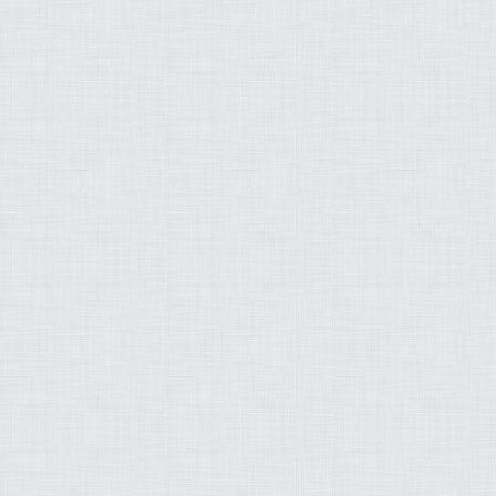
tôn, giáo, רעליגיע, paradise, paradis, դրախտ, cənnət, paradisu, নন্দনকানন,
неба, рай, paradís
baradwys, სამოთხე, παράδεισος, સ્વર્ગ
園 ಸ್ವರ್ಗ, paradīze, 
peponi, paraiso, சு
جمي ,البراك ,الشاطري
اري بن راشد العفاسي
د بن سليمان المحيسني
شريم عبد الله بن خياط
ي عبد الله بن محمد
المطرود
سان إبراهيم الجبرين
د يوسف أحمد إبراهيم
د الحكم - محمد جبريل
لبنا - عبد الخالق علي
بد الهادي أحمد كناكري