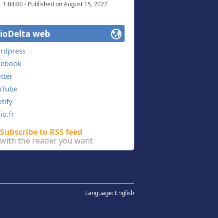
1:04:00 - Published on August 15, 2022
ience en particulier. L’équipe de rédaction
ioDelta web
 radio et dans les émissions qui y sont
rdpress
ce.
cebook
s’en émanciper. En effet, pourquoi prendre
tter
vous de juger, l’idée du projet est aussi de
uTube
tify
io.fr
Subscribe to RSS feed
with the reader you want
Language:
English