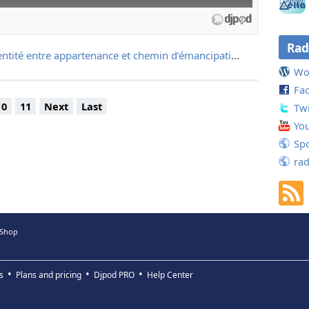
.
.
ancé un appel dans le Point dans lequel ils dénoncent la vague
- - - - - - - - - - - - -
 françaises. Pourquoi la question de l’identité est-elle devenue
sage maçonnique est riche et varié, RadioDelta n'est pas la radio d’une obéd
Rad
ulier maintenant ? Pourquoi en France devient-elle le terrain
omposée principalement de francs-maçon(ne)s.
GLMF - Pierres de touche #37 - L’identité entre appartenance et chemin d’émancipation - 24 janvier 2021
ipe de base : Les franc-maçonnes et francs-maçons s'expriment sur cette
Wo
ées, à titre purement personnel et n’engagent ni leurs loges, ni leur Obédien
ppartenance et chemin d’émancipation. Avec :
Fa
 recherche au C.N.R.S., auteure de Ce que n’est pas l’identité
10
11
Next
Last
jets y sont traités de façon sérieuse, …le ton, quant à lui, peut largement 
Twi
e l’observatoire du décolonialisme et des idéologies identitaires (Le
 (trop) sérieux lorsque l’on traite sérieusement un sujet sérieux (ou pas). À 
Yo
 s’ennuyer, ni vous, ni nous.
 La Fabrique du musulman (éditions Libertalia) ;
Spo
e, membre de la G.L.M.F. et contributeur hebdomadaire de Pierres
rad
Freling et Gaspard-Hubert Lonsi Koko ont choisi d’évoquer dans
adeleine Pelletier, une franc-maçonne, médecin et féministe.
 Shop
ette semaine Jean-François Dossat, franc-maçon de la Grande
iberté. On écoute son témoignage particulièrement riche…
e que représente l’univers du numérique et du digital qui fait de
moins consentant, puis s’être interrogé sur la place
s
Plans and pricing
Djpod PRO
Help Center
lications numériques face à notre approche traditionnelle des
 évoque aujourd’hui la question de l’Intelligence artificielle et
ique intitulée : « L’Initié est-il un Homme Augmenté ? »