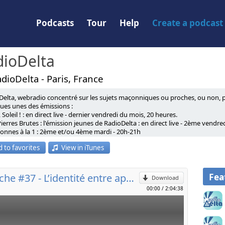
Podcasts
Tour
Help
Create a podcast
dioDelta
dioDelta - Paris, France
Delta, webradio concentré sur les sujets maçonniques ou proches, ou non, p
 Les identités meurtrières, essai dans lequel il énumère
ues unes des émissions :
3, Soleil ! : en direct live - dernier vendredi du mois, 20 heures.
fie de « panthère », c’est-à-dire l’identité. Dans cet ouvrage, il
Pierres Brutes : l'émission jeunes de RadioDelta : en direct live - 2ème vendre
p
onne ne se sente exclu de la civilisation commune qui est en train
lonnes à la 1 : 2ème et/ou 4ème mardi - 20h-21h
angue identitaire, et certains symboles de sa culture propre, que
oûte Arc en Ciel : 1er et 3ème mardi, 20h-21h
ait-ce qu'un peu, à ce qu'il voit émerger dans le monde qui
 to favorites
View in iTunes
Poste Zéro : 3ème vendredi du mois à 20 heures
 passé idéalisé. Parallèlement, chacun devrait pouvoir inclure
l
res de touche : 2 dimanches par mois, 10h-11h : émission de la Grande Loge
composante nouvelle, appelée à prendre de plus en plus
s le bandeau : émission mensuelle de nos amis du Québec
nouveau millénaire : le sentiment d'appartenir aussi à l'aventure
u Reporter : les grands et petits reportages de RadioDelta
Fea
GLMF - Pierres de touche #37 - L’identité entre appartenance et chemin d’émancipation - 24 janvier 2021
Download
arole circule : interviews
00:00
/
2:04:38
inistère de l’Identité nationale, dissout trois ans plus tard.
tites dernières :
plus en plus présentes dans le débat politique. La question
ges texturés : émission de décryptage musical, d'Igor Selektor
lement aussi par ce qu’elle a pu s’installer par le biais des
Éclectiques consentantes : l'émission la plus perchée du PAF, avec Igor et I
 fait un retour brutal dans l’actualité récemment, après le meurtre