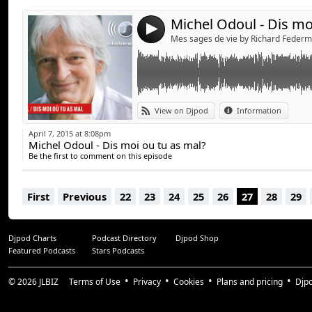
J’ai hâte de reprendre le train sans doutes 
Le sens de nos désirs alimentaires c’est ava
première classe tant qu'à faire.
Michel Odoul - Dis mo
certains des aspects de nos différences et d
Michel Odoul s’est appuyé sur toutes les th
4
pour essayer de reconstituer ce lien qui exist
Mes sages de vie by Richard Feder
individus afin de pouvoir répondre à cette 
centrale aujourd’hui.
http://www.shiatsu-institut.fr/michel_odou
View on Djpod
Information
April 7, 2015 at 8:08pm
Michel Odoul - Dis moi ou tu as mal?
Be the first to comment on this episode
First
Previous
22
23
24
25
26
27
28
29
Djpod Charts
Podcast Directory
Djpod Shop
Featured Podcasts
Stars Podcasts
© 2026
JLBIZ
Terms of Use
Privacy
Cookies
Plans and pricing
Djp