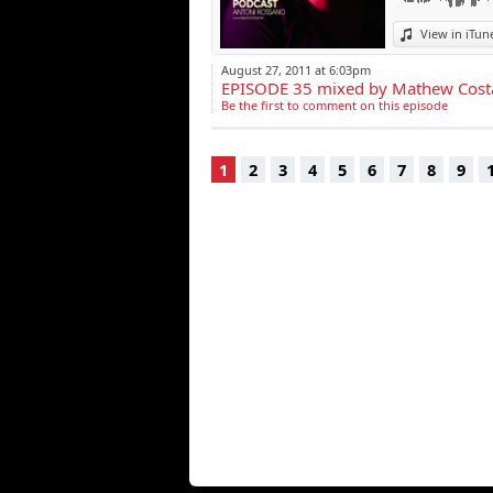
View in iTun
August 27, 2011 at 6:03pm
EPISODE 35 mixed by Mathew Cost
Be the first to comment on this episode
1
2
3
4
5
6
7
8
9