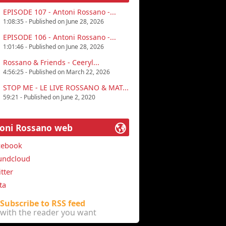
EPISODE 107 - Antoni Rossano -...
1:08:35 - Published on June 28, 2026
EPISODE 106 - Antoni Rossano -...
1:01:46 - Published on June 28, 2026
Rossano & Friends - Ceeryl...
4:56:25 - Published on March 22, 2026
STOP ME - LE LIVE ROSSANO & MAT...
59:21 - Published on June 2, 2020
oni Rossano web
cebook
undcloud
tter
ta
Subscribe to RSS feed
with the reader you want