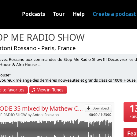
Podcasts
Tour
Help
Create a podcast
OP ME RADIO SHOW
toni Rossano - Paris, France
uvez Rossano aux commandes du Stop Me Radio Show !!! Découvrez les d
House & Afro House ...
ouse"
p
voureux mélange des dernières nouveautés et grands classics 100% House, d
x conçu pour vous donner la banane et la pêche.
 to favorites
View in iTunes
Send by email
26, Rossano lance un nouveau concept : Rossano & Friends.
 mois, il invite un DJ — local ou international — à partager les platines du ba
1
ogrammation éclectique, pensée pour faire vibrer le public au rythme des un
EPISODE 35 mixed by Mathew Costa
Download
 les premiers noms annoncés :
E RADIO SHOW by Antoni Rossano
00:00
/
1:23:02
, Lionel Galia, Yoann Swann, Ceeryl Chardonnay, Sam Karlson, Nataly K, Sol
Epi
Fea