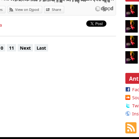
es
View on Djpod
Share
a
10
11
Next
Last
Ant
Fa
So
Twi
Ins