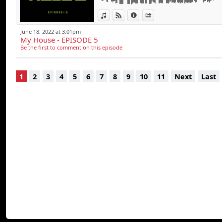
Chaque mois, il in
platines du bar L’Au
View in iTunes
View on Djpod
Information
Share
Une programmation
June 18, 2022 at 3:01pm
My House - EPISODE 5
rythme des univers 
Be the first to comment on this episode
Parmi les premiers
Alban, Lionel Gal
1
2
3
4
5
6
7
8
9
10
11
Next
Last
Nataly K, Solto, N