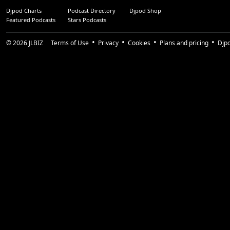
Djpod Charts
Podcast Directory
Djpod Shop
Featured Podcasts
Stars Podcasts
© 2026
JLBIZ
Terms of Use
Privacy
Cookies
Plans and pricing
Djp