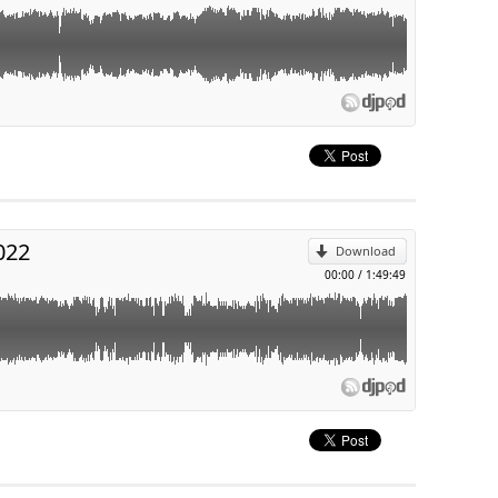
:31)
 : Front page news
r Get Tired of Dancing With You
y were never our people
p
 épisodes] / Fin des spoilers : 00:26:21
l
s…
022
Download
s ( 1949- 1969) : Du Jazz cool aux premices de la musique
00:00
/
1:49:49
p
 des spoilers : 00:35:18
n The Line
l