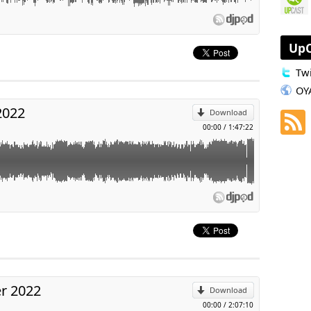
p
UpC
 : 00:43:27
Twi
l
are (JV)
OY
2022
Download
00:00
/
1:47:22
45)
est
p
lers : 00:38:22
l
er 2022
Download
00:00
/
2:07:10