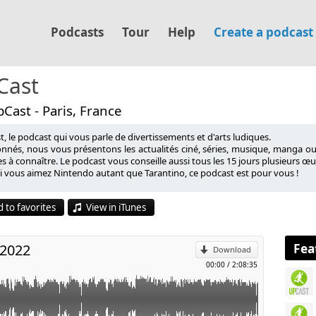
Podcasts
Tour
Help
Create a podcast
Cast
Cast - Paris, France
, le podcast qui vous parle de divertissements et d'arts ludiques.
onnés, nous vous présentons les actualités ciné, séries, musique, manga o
 à connaître. Le podcast vous conseille aussi tous les 15 jours plusieurs œuvr
si vous aimez Nintendo autant que Tarantino, ce podcast est pour vous !
p
39:42)
 to favorites
View in iTunes
l
Fea
 2022
colas Cage ?
Download
00:00
/
2:08:35
ieve in you
re