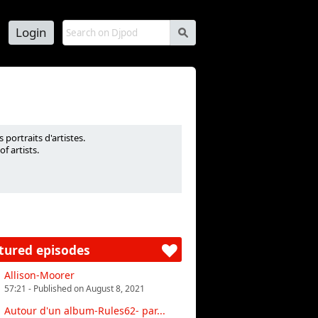
Login
s
portraits d'artistes.
f artists.
tured episodes
Allison-Moorer
57:21 - Published on August 8, 2021
Autour d'un album-Rules62- par...