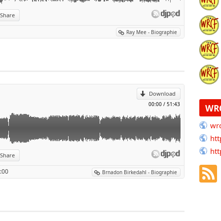
Share
at de Washington). Il habite depuis 2016 à Nashville.
anter à l'âge de six ans en apprenant des chansons des premiers
Ray Mee - Biographie
p
.
 at the Comet’’ à Tocama, le répertoire est plutôt Rock..
ojet apprendre et jouer avec les meilleurs de Music City.
illeurs et c’est aujourd’hui une référence sur la scène musicale de
l
s les célèbres Honky Tonk de la ville et plus particulièrement au :
is soirs).
Download
uitare ou à la basse qui lui ont valu le respect de ses pairs, c’est
00:00
/
51:43
WR
musique qui le fait briller. Sa présence sur scène est aussi
ous avez la chance de le croiser dans l’un ou l’autre décor, vous ne
wrc
htt
htt
Share
stin, Texas, États-Unis. Ces parents sont : Willie Nelson et Annie
:00
Brnadon Birkedahl - Biographie
p
r à jouer de la guitare à un jeune âge afin de mieux se connecter
 pas souvent.
e de : Micah Nelson, Paula Nelson, Billy Nelson, Amy Lee Nelson,
l