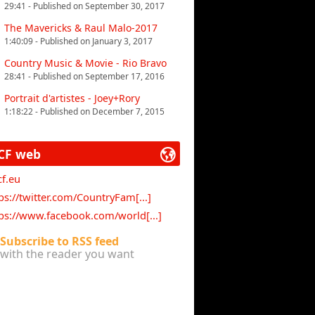
29:41 - Published on September 30, 2017
The Mavericks & Raul Malo-2017
1:40:09 - Published on January 3, 2017
Country Music & Movie - Rio Bravo
28:41 - Published on September 17, 2016
Portrait d'artistes - Joey+Rory
1:18:22 - Published on December 7, 2015
CF web
f.eu
ps://twitter.com/CountryFam[...]
ps://www.facebook.com/world[...]
Subscribe to RSS feed
with the reader you want