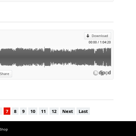
p
artager avec ses fans et autres amoureux de ce style musical.
l
Download
00:00
/
1:04:20
Share
7
8
9
10
11
12
Next
Last
 Shop