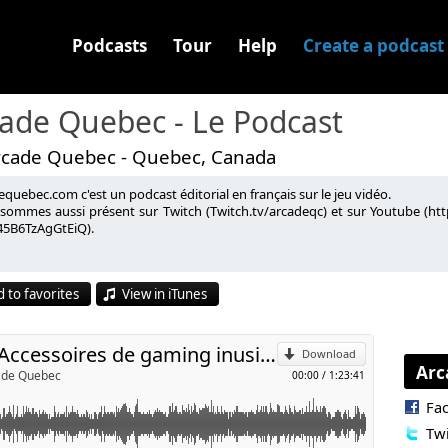
Podcasts
Tour
Help
Create a podcast
ade Quebec - Le Podcast
rcade Quebec - Quebec, Canada
quebec.com c'est un podcast éditorial en français sur le jeu vidéo.
arler des accessoires de gaming les plus inusités et on se
sommes aussi présent sur Twitch (Twitch.tv/arcadeqc) et sur Youtube (
5B6TzAgGtEiQ).
au Assassin's Creed Odyssey au LvlOp le 5 octobre prochain.
p
 to favorites
View in iTunes
LvlOp :
l
.925999974143277/1900505583359373/?type=3&theater
:
https://assassinscreed.ubisoft.com/game/fr-ca/home
2018-10-02 - No 166 - Accessoires de gaming inusités
m/mathieu.gosselin3
Download
Arc
cade Quebec
00:00
/
1:23:41
Fa
Twi