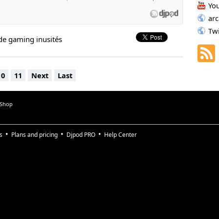
Yo
ar
Tw
de gaming inusités
10
11
Next
Last
 Shop
s
Plans and pricing
Djpod PRO
Help Center