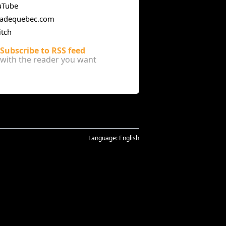
uTube
cadequebec.com
itch
Subscribe to RSS feed
with the reader you want
Language:
English