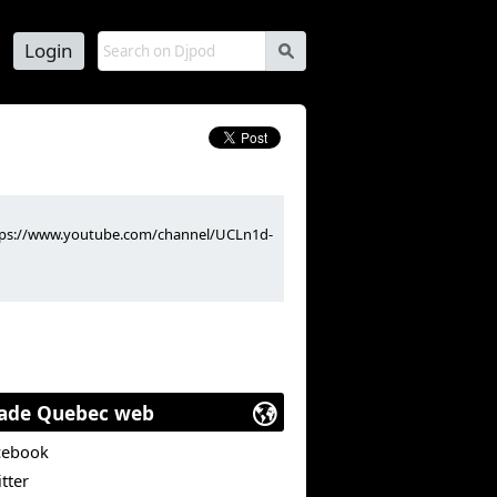
Login
s
https://www.youtube.com/channel/UCLn1d-
ade Quebec web
cebook
tter