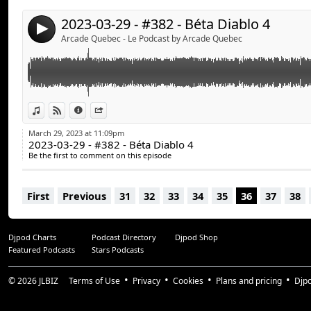
john-wick-et-de-plusieurs-series-de-jeux-video.html?
Merci!
fbclid=IwAR2J3Q0KqYhYlOem-t_u305aNGfTU7Kevlfq
2023-03-29 - #382 - Béta Diablo 4
4
Farador, le film :
https://www.cinoche.com/films/fara
#arcadeqc #arcadequebec
Arcade Quebec - Le Podcast by Arcade Quebec
.
Avec :
Stéphane Goulet (@pinponey)
Guillaume Duplain (@gyom999)
Jeff Dion (@JF_dion)
View in iTunes
View on Djpod
Information
Share
March 29, 2023 at 11:09pm
Suivez-nous :
2023-03-29 - #382 - Béta Diablo 4
arcadequebec.com
Be the first to comment on this episode
facebook.com/arcadequebec
twitter : @arcadeqc
First
Previous
31
32
33
34
35
36
37
38
twitch.tv/arcadeqc
Merci!
Djpod Charts
Podcast Directory
Djpod Shop
#arcadeqc #arcadequebec
Featured Podcasts
Stars Podcasts
© 2026
JLBIZ
Terms of Use
Privacy
Cookies
Plans and pricing
Djp