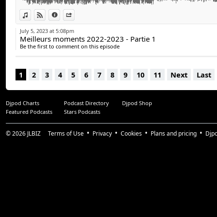
View in iTunes
View on Djpod
Information
Share
July 5, 2023 at 5:08pm
Meilleurs moments 2022-2023 - Partie 1
Be the first to comment on this episode
1
2
3
4
5
6
7
8
9
10
11
Next
Last
Djpod Charts
Podcast Directory
Djpod Shop
Featured Podcasts
Stars Podcasts
© 2026
JLBIZ
Terms of Use
Privacy
Cookies
Plans and pricing
Djp