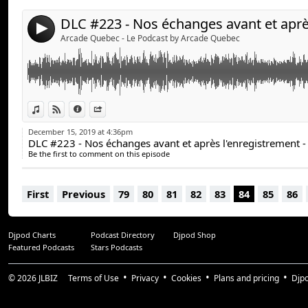
arcadequebec.com
arcadequebec.com
facebook.com/arcadequebec
facebook.com/arcadequebec
4
twitter : @arcadeqc
twitter : @arcadeqc
Arcade Quebec - Le Podcast by Arcade Quebec
twitch.tv/arcadeqc
twitch.tv/arcadeqc
Merci!
Merci!
View in iTunes
View on Djpod
Information
Share
December 15, 2019 at 4:36pm
DLC #223 - Nos échanges avant et après l'enregistrement 
Be the first to comment on this episode
First
Previous
79
80
81
82
83
84
85
86
Djpod Charts
Podcast Directory
Djpod Shop
Featured Podcasts
Stars Podcasts
© 2026
JLBIZ
Terms of Use
Privacy
Cookies
Plans and pricing
Djp