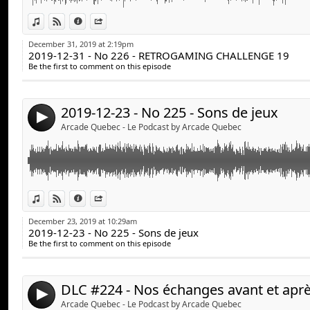
Jeff Dion (@JF_dion)
Cette semaine, Éric Lajoie passe nous parler des sons
Link:
View in iTunes
View on Djpod
Information
Share
les jeux vidéos.
Suivez-nous :
Widget:
December 31, 2019 at 2:19pm
arcadequebec.com
2019-12-31 - No 226 - RETROGAMING CHALLENGE 19
Share:
Informations complémentaires :
facebook.com/arcadequebec
Be the first to comment on this episode
Les Geeks contre-attaquent :
Send by email
twitter : @arcadeqc
Post:
https://www.facebook.com/lesgeekscontreattaquent
twitch.tv/arcadeqc
CKRL 89.1 :
http://www.ckrl.qc.ca/show/les-geeks-con
Merci!
2019-12-23 - No 225 - Sons de jeux
4
LvlOp :
https://www.facebook.com/lvlop/
Arcade Quebec - Le Podcast by Arcade Quebec
La Planque Jeux Vidéo :
https://www.facebook.com/l
Avec :
Stéphane Goulet (@pinponey)
Découvrez des mets vraiment douteux...
Link:
Guillaume Duplain (@gyom999)
View in iTunes
View on Djpod
Information
Share
Nos échanges avant et après l'enregistrement du pod
Jeff Dion (@JF_dion)
Widget:
December 23, 2019 at 10:29am
2019-12-23 - No 225 - Sons de jeux
Share:
Suivez-nous :
Suivez-nous :
Be the first to comment on this episode
arcadequebec.com
Send by email
arcadequebec.com
Post:
facebook.com/arcadequebec
facebook.com/arcadequebec
twitter : @arcadeqc
twitter : @arcadeqc
4
twitch.tv/arcadeqc
twitch.tv/arcadeqc
Arcade Quebec - Le Podcast by Arcade Quebec