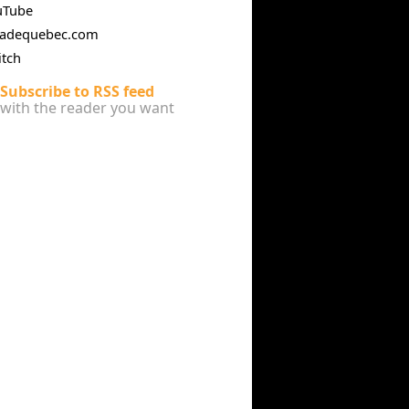
uTube
cadequebec.com
itch
Subscribe to RSS feed
with the reader you want