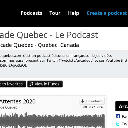
Podcasts
Tour
Help
Create a podcast
ade Quebec - Le Podcast
rcade Quebec - Quebec, Canada
quebec.com c'est un podcast éditorial en français sur le jeu vidéo.
jeux pour 2020.
sommes aussi présent sur Twitch (Twitch.tv/arcadeqc) et sur Youtube (
5B6TzAgGtEiQ).
p
:
https://www.facebook.com/orchestress/
om/cdprojektred/status/1217861009446182912
 to favorites
View in iTunes
? :
https://twitter.com/bioware/status/1217144472108036096?
l
embed%7Ctwterm%5E1217144472108036096&ref_url=https%3A%2F%2Fprimaga
 Attentes 2020
Download
Arc
cade Quebec
00:00
/
1:21:48
Fa
Twi