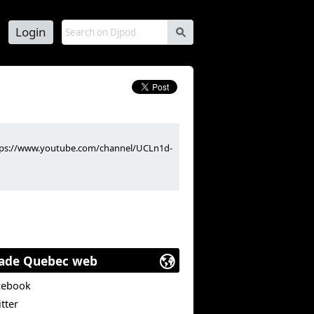
Login
s
https://www.youtube.com/channel/UCLn1d-
mes.com%2Ffeature%2Fbioware-
ade Quebec web
cebook
tter