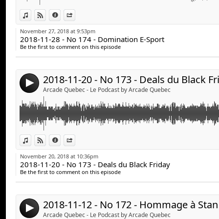
Guillaume Duplain (@gyom999)
Cette semaine, les deals du Black Friday avec Francis P
Link:
Jeff Dion (@JF_dion)
View in iTunes
View on Djpod
Information
Share
Widget:
Informations complémentaires :
November 27, 2018 at 9:53pm
Suivez-nous :
2018-11-28 - No 174 - Domination E-Sport
Share:
Le roi du Deal (Facebook) :
https://www.facebook.co
arcadequebec.com
Be the first to comment on this episode
Francis Payant :
https://www.facebook.com/francis.pa
Send by email
facebook.com/arcadequebec
Post:
twitter : @arcadeqc
Avec :
twitch.tv/arcadeqc
2018-11-20 - No 173 - Deals du Black Fr
4
Stéphane Goulet (@pinponey)
Merci!
Arcade Quebec - Le Podcast by Arcade Quebec
Guillaume Duplain (@gyom999)
Jeff Dion (@JF_dion)
Suivez-nous :
Cette semaine, un hommage à Stan Lee via les jeux vi
Link:
arcadequebec.com
View in iTunes
View on Djpod
Information
Share
Lajoie de l’émission Les Geeks Contre-Attaquent.
facebook.com/arcadequebec
Widget:
November 20, 2018 at 10:36pm
twitter : @arcadeqc
2018-11-20 - No 173 - Deals du Black Friday
Share:
Informations complémentaires :
twitch.tv/arcadeqc
Be the first to comment on this episode
Stan Lee :
https://en.wikipedia.org/wiki/Stan_Lee
Send by email
Merci!
Post:
Éric Lajoie :
https://www.facebook.com/eric.lajoie.94
Les Geeks Contre-Attaquent :
2018-11-12 - No 172 - Hommage à Stan
4
https://www.facebook.com/lesgeekscontreattaquent
Arcade Quebec - Le Podcast by Arcade Quebec