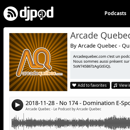
Podcasts
Arcade Quebec
By Arcade Quebec - Qu
Arcadequebec.com c'est un podcast
Cette semaine, une entrevue exclusive avec Dominatio
Link:
Nous sommes aussi présent sur 
5sW745B6TzAgGtEiQ).
l’événement La Console Qui Console.
Widget:
Share:
Informations complémentaires :
Add to favorites
View i
Domination E-Sport :
https://www.facebook.com/Dom
Send by email
Post:
Harry Potter: Wizards Unite (Teaser) :
https://www.yo
v=tWVcKI7ZC7M
2018-11-28 - No 174 - Domination E-Sp
4
No Man’s Sky (The Visions update) :
https://youtu.be/
Arcade Quebec - Le Podcast by Arcade Quebec
Avec :
Stéphane Goulet (@pinponey)