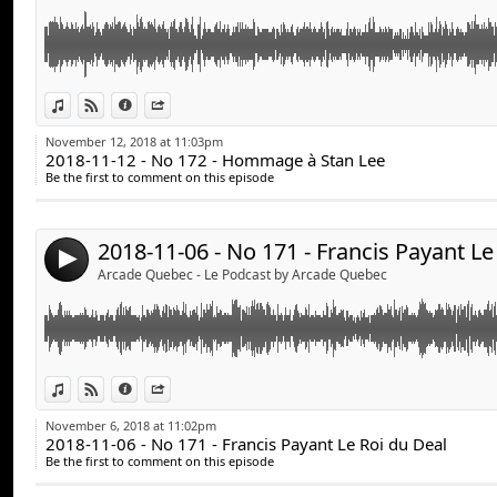
Avec :
Stéphane Goulet (@pinponey)
Guillaume Duplain (@gyom999)
Cette semaine, nous recevons pour la toute première f
Link:
Jeff Dion (@JF_dion)
View in iTunes
View on Djpod
Information
Share
Le roi du deal et on parle du Blizzcon 2018 avec l’ann
Widget:
Immortal.
November 12, 2018 at 11:03pm
Suivez-nous :
2018-11-12 - No 172 - Hommage à Stan Lee
Share:
arcadequebec.com
Be the first to comment on this episode
Informations complémentaires :
Send by email
facebook.com/arcadequebec
Post:
Le roi du Deal (Facebook) :
https://www.facebook.co
twitter : @arcadeqc
Francis Payant :
https://www.facebook.com/francis.pa
twitch.tv/arcadeqc
2018-11-06 - No 171 - Francis Payant Le
4
Blizzcon 2018 :
https://blizzcon.com/en-us/
Merci!
Arcade Quebec - Le Podcast by Arcade Quebec
Nintendo Direct du 1er nov. :
https://www.nintendo.co
2018/
Avec :
Cette semaine, notre première semaine de Red Dead R
Link:
Stéphane Goulet (@pinponey)
View in iTunes
View on Djpod
Information
Share
parfait?
Guillaume Duplain (@gyom999)
Widget:
November 6, 2018 at 11:02pm
Jeff Dion (@JF_dion)
2018-11-06 - No 171 - Francis Payant Le Roi du Deal
Share:
Informations complémentaires :
Be the first to comment on this episode
Red Dead Redemption II :
Send by email
Suivez-nous :
Post: