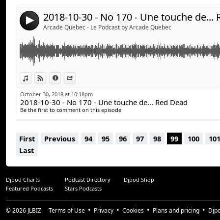
https://www.rockstargames.com/reddeadredemption2
arcadequebec.com
content/agegate/form?
facebook.com/arcadequebec
2018-10-30 - No 170 - Une touche de...
4
redirect=https%3A%2F%2Fwww.rockstargames.com%
twitter : @arcadeqc
Arcade Quebec - Le Podcast by Arcade Quebec
Playstation classic :
https://www.playstation.com/en-u
twitch.tv/arcadeqc
classic/
Merci!
Touche de créme :
https://www.youtube.com/watch
Avec :
View in iTunes
View on Djpod
Information
Share
Stéphane Goulet (@pinponey)
October 30, 2018 at 10:18pm
Guillaume Duplain (@gyom999)
2018-10-30 - No 170 - Une touche de... Red Dead
Jeff Dion (@JF_dion)
Be the first to comment on this episode
Suivez-nous :
First
Previous
94
95
96
97
98
99
100
10
arcadequebec.com
Last
facebook.com/arcadequebec
twitter : @arcadeqc
twitch.tv/arcadeqc
Djpod Charts
Podcast Directory
Djpod Shop
Merci!
Featured Podcasts
Stars Podcasts
© 2026
JLBIZ
Terms of Use
Privacy
Cookies
Plans and pricing
Djp