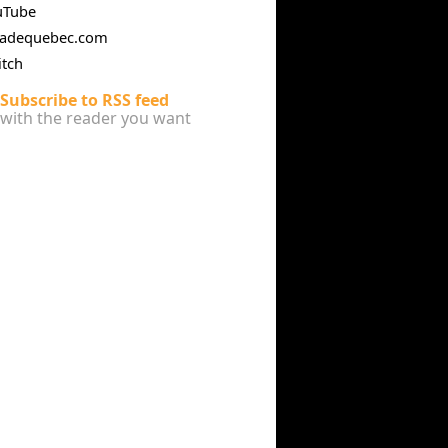
uTube
cadequebec.com
itch
Subscribe to RSS feed
with the reader you want