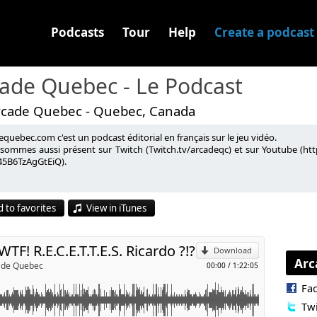
Podcasts
Tour
Help
Create a podcast
ade Quebec - Le Podcast
rcade Quebec - Quebec, Canada
quebec.com c'est un podcast éditorial en français sur le jeu vidéo.
n lien avec les jeux vidéos du Comiccon de San Diego 2018 et les
sommes aussi présent sur Twitch (Twitch.tv/arcadeqc) et sur Youtube (
5B6TzAgGtEiQ).
ernières semaines.
p
mzn.to/2NKqFxV
 to favorites
View in iTunes
/2mFzz4r
l
om/watch?v=v5CZQpqF_74
/return-of-the-tentacle
TF! R.E.C.E.T.T.E.S. Ricardo ?!?
Download
Arc
cade Quebec
00:00
/
1:22:05
Fa
Twi