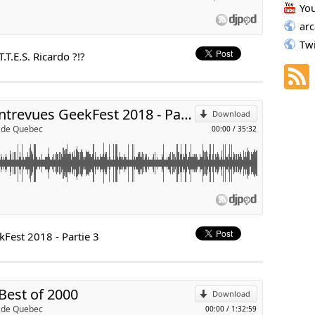
Yo
ous vous proposons des entrevues réalisées lors du GeekFest
ar
p
Tw
.T.E.S. Ricardo ?!?
l
er.com/
annel/UCGbziex3IYzsIAM4CSeXs4g
2018-07-18 - Spécial entrevues GeekFest 2018 - Partie 3
Download
cade Quebec
00:00
/
35:32
 jeux de l’année, de 2000 à 2009, avec Mathieu Gosselin.
p
Fest 2018 - Partie 3
l
 Best of 2000
Download
cade Quebec
00:00
/
1:32:59