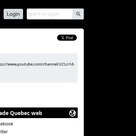
Login
s
https://www.youtube.com/channel/UCLn1d-
ade Quebec web
cebook
tter