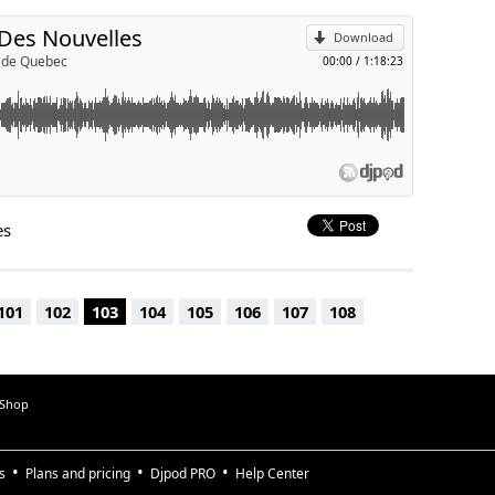
 Des Nouvelles
tch?v=7FUCTknBG10&feature=youtu.be
Download
cade Quebec
00:00
/
1:18:23
es
101
102
103
104
105
106
107
108
 Shop
s
Plans and pricing
Djpod PRO
Help Center