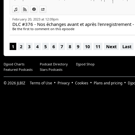
#arcadeqc #arcadequebec #HogwartsLegacy
View in iTunes
View on Djpod
Information
Share
February 20, 2023 at 12:09pm
DLC #376 - Nos échanges avant et après l'enregistrement 
Be the first to comment on this episode
1
2
3
4
5
6
7
8
9
10
11
Next
Last
Djpod Charts
Podcast Directory
Djpod Shop
Featured Podcasts
Stars Podcasts
© 2026
JLBIZ
Terms of Use
Privacy
Cookies
Plans and pricing
Djp