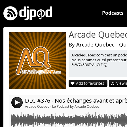
Podcasts
Arcade Quebec
By Arcade Quebec - Qu
Arcadequebec.com c'est un podcast
Des mods drôles sur PC pour Hogwarts Legacy.
Link:
Nous sommes aussi présent sur 
5sW745B6TzAgGtEiQ).
Widget:
Nos échanges avant et après l'enregistrement du pod
Share:
Add to favorites
View i
Suivez-nous :
Send by email
Post:
arcadequebec.com
facebook.com/arcadequebec
4
twitter : @arcadeqc
Arcade Quebec - Le Podcast by Arcade Quebec
twitch.tv/arcadeqc
Merci!