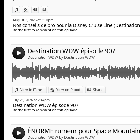
Link:
En plus, nous partageons nos propres expériences ai
View in iTunes
View on Djpod
Information
Share
recueillies lors de nos nombreuses croisières.
Widget:
August 3, 2026 at 3:50pm
Nos conseils de pro pour la Disney Cruise Line (Destinat
Share:
Bonne écoute!
Be the first to comment on this episode
Send by email
Post:
Destination WDW épisode 907
4
Destination WDW by Destination WDW
Une énorme rumeur concernant Space Mountain. Les b
Link:
View in iTunes
View on Djpod
Share
enfin en vente. Un tout nouveau restaurant signé Go
Widget:
nouveautés à Epic Universe… Cette semaine, il y a é
July 23, 2026 at 2:44pm
Destination WDW épisode 907
Share:
couvrir!
Be the first to comment on this episode
Send by email
Post:
Dans cet épisode de Destination WDW, on fait le tour 
rumeurs qui font présentement réagir les amateurs de
4
Destination WDW by Destination WDW