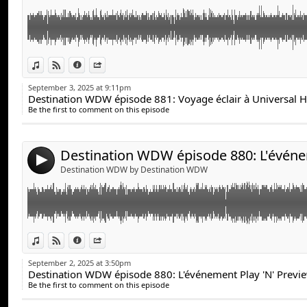
Jean Philippe revient d'un événement pendant lequel il
Link:
View in iTunes
View on Djpod
Information
Share
annonces sur des nouveautés à venir au Walt Disney Wo
Widget:
pu essayer les nouveautés de l'été 2025. Laquelle a ét
September 3, 2025 at 9:11pm
Share:
Be the first to comment on this episode
Send by email
Post:
4
Destination WDW by Destination WDW
Link:
View in iTunes
View on Djpod
Information
Share
Widget:
September 2, 2025 at 3:50pm
Destination WDW épisode 880: L'événement Play 'N' Previ
Share:
Be the first to comment on this episode
Send by email
Post: