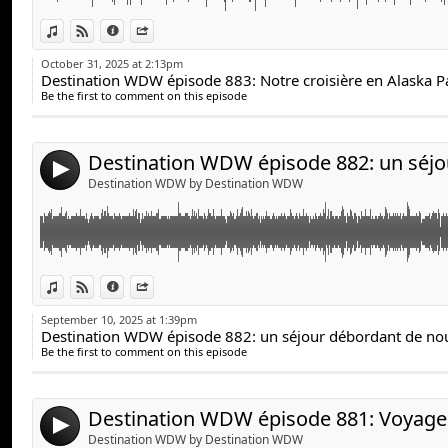
Pierre vient nous jaser de son récent séjour au Walt 
Link:
View in iTunes
View on Djpod
Information
Share
il a essayé de nouveaux restaurants, un nouvel hôtel et
Widget:
comme un party dessert et une ''Fireworks Cruise''.
October 31, 2025 at 2:13pm
Destination WDW épisode 883: Notre croisière en Alaska Pa
Share:
Be the first to comment on this episode
Send by email
Post:
4
Destination WDW by Destination WDW
Link:
Paul nous raconte son voyage express en Californie pour les festivités d
View in iTunes
View on Djpod
Information
Share
Widget:
September 10, 2025 at 1:39pm
Destination WDW épisode 882: un séjour débordant de nou
Share:
Be the first to comment on this episode
Send by email
Post:
4
Destination WDW by Destination WDW