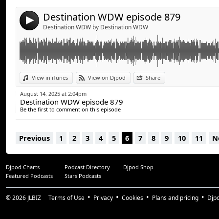
Destination WDW episode 879
4
Destination WDW by Destination WDW
View in iTunes
View on Djpod
Share
August 14, 2025 at 2:04pm
Destination WDW episode 879
Be the first to comment on this episode
Previous
1
2
3
4
5
6
7
8
9
10
11
N
Djpod Charts
Podcast Directory
Djpod Shop
Featured Podcasts
Stars Podcasts
© 2026
JLBIZ
Terms of Use
Privacy
Cookies
Plans and pricing
Djp