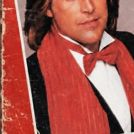
****CONTACT****
djmars@sfr.fr
Facebook : Mars M
Instagram: djm4rs
Tik Tok : DJ M4RS
Tel: 06.43.36.64.27
DJ MARS