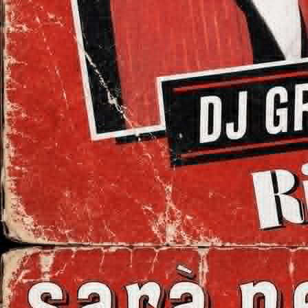
Il fera également
Paris devant 500
KARRY...
****CONCOURS, M
DJ MARS commence
évoluer ensuite en 
pour des Radios e
quelques concours D
DJ MARS participe
000 participants pr
finalistes de ce g
DJ M4RS gagnera u