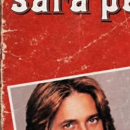
pour mixer en 1e
BLACK DIAMANT (
VALENCIENNES
****REMIX, PRODS
DJ MARS fera des r
STYLE, CEPHAZ, 
(Zumba), LES JUMO
SABA, MORGANE GRA
Plusieurs titres o
Radio Star, Mixlor R